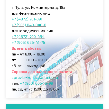
г. Тула, ул. Коминтерна, д. 18а
для физических лиц
+7 (4872) 701-391
+7 (903) 840-840-8
для юридических лиц
+7 (4872) 700-494
+7 (
905)
626-41-76
Время работы:
пн – чт 8.00 – 19.00
пт 8.00 – 16.00
сб, вс выходной
Справки для налогового вычета
spravki@konsultantmed.ru
тел.
+7 (960) 606-16-99
пн, ср, чт /с 15:00 до 18:00/