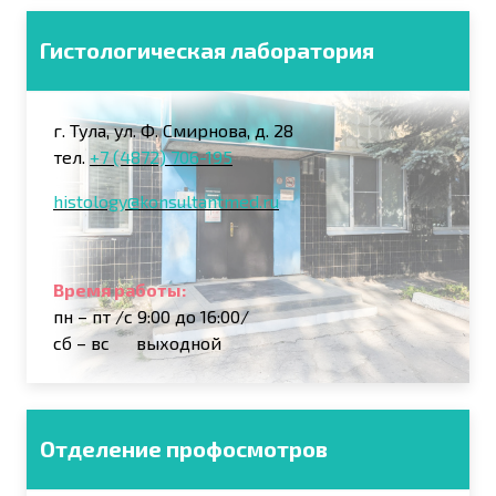
Гистологическая лаборатория
г. Тула, ул. Ф. Смирнова, д. 28
тел.
+7 (4872) 706-195
histology@konsultantmed.ru
Время работы:
пн – пт /с 9:00 до 16:00/
сб
–
вс выходной
Отделение профосмотров