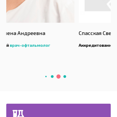
Спасская Светлана Михайловна
Аккредитованный
врач-акушер-гинеколог