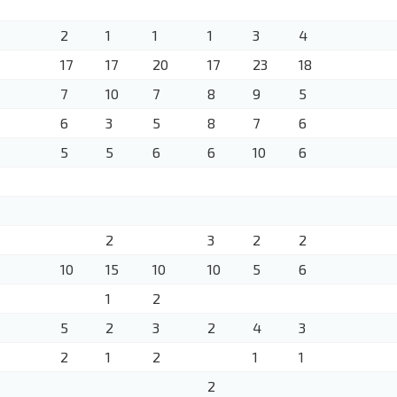
2
1
1
1
3
4
17
17
20
17
23
18
7
10
7
8
9
5
6
3
5
8
7
6
5
5
6
6
10
6
2
3
2
2
10
15
10
10
5
6
1
2
5
2
3
2
4
3
2
1
2
1
1
2