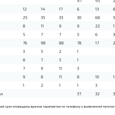
47
45
12
14
17
6
13
25
35
33
30
68
8
11
9
9
22
1
5
7
7
5
6
3
76
98
88
78
17
3
5
2
1
8
7
5
1
7
9
11
3
9
8
11
8
10
1
1
2
1
1
3
жи
37
32
ткий срок оповещены врачом терапевтом по телефону о выявленной патоло