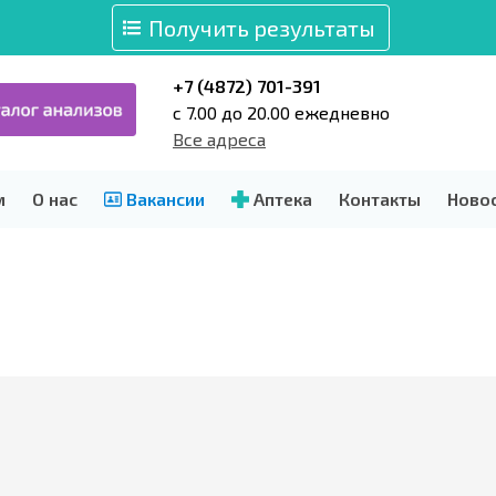
Получить результаты
+7 (4872) 701-391
c 7.00 до 20.00 ежедневно
Все адреса
м
О нас
Вакансии
Аптека
Контакты
Ново