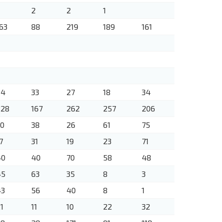
2
2
1
63
88
219
189
161
54
33
27
18
34
228
167
262
257
206
30
38
26
61
75
7
31
19
23
71
40
40
70
58
48
45
63
35
8
3
43
56
40
8
1
1
11
10
22
32