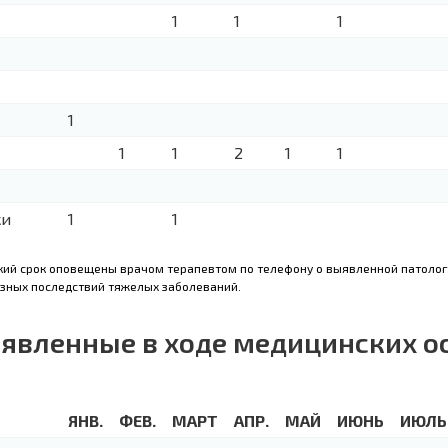
1
1
1
1
1
1
2
1
1
жи
1
1
кий срок оповещены врачом терапевтом по телефону о выявленной патоло
зных последствий тяжелых заболеваний.
ыявленные в ходе медицинских о
ЯНВ.
ФЕВ.
МАРТ
АПР.
МАЙ
ИЮНЬ
ИЮЛЬ