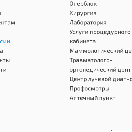
Оперблок
и
Хирургия
ентам
Лаборатория
Услуги процедурного
сии
кабинета
а
Маммологический це
кты
Травматолого-
ти
ортопедический цент
Центр лучевой диагн
Профосмотры
Аптечный пункт