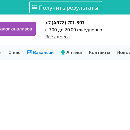
Получить результаты
+7 (4872) 701-391
c 7.00 до 20.00 ежедневно
Все адреса
м
О нас
Вакансии
Аптека
Контакты
Ново