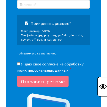
Прикрепить резюме*
Макс. размер - 50Mb.
Тип файлов: jpg, png, jpeg, pdf, doc, docx, xls,
csv, txt, tiff, psd, ai, cdr, zip, odt
*
обязательно к заполнению
Я даю своё согласие на
обработку
*
моих персональных данных
Отправить резюме