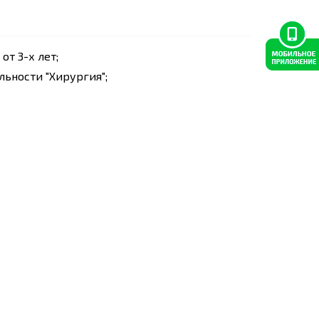
от 3-х лет;
ьности "Хирургия";