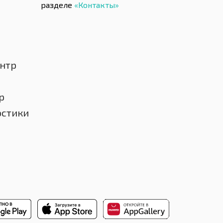
разделе
«Контакты»
нтр
р
остики