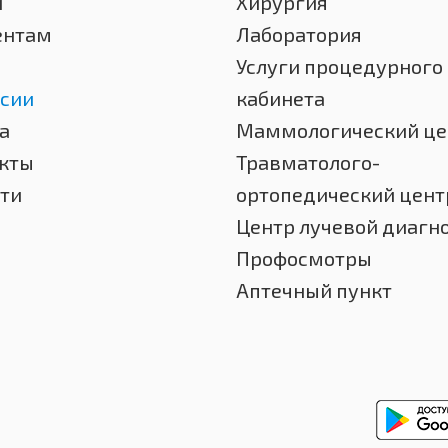
и
Хирургия
ентам
Лаборатория
Услуги процедурного
сии
кабинета
а
Маммологический це
кты
Травматолого-
ти
ортопедический цент
Центр лучевой диагн
Профосмотры
Аптечный пункт