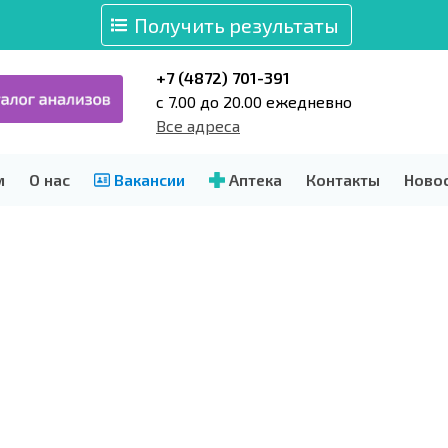
Получить результаты
+7 (4872) 701-391
c 7.00 до 20.00 ежедневно
Все адреса
м
О нас
Вакансии
Аптека
Контакты
Ново