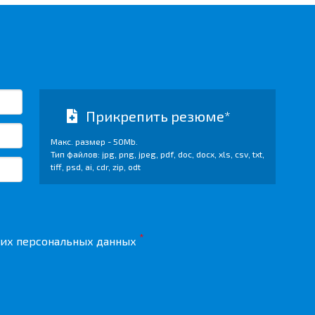
Прикрепить резюме*
Макс. размер - 50Mb.
Тип файлов: jpg, png, jpeg, pdf, doc, docx, xls, csv, txt,
tiff, psd, ai, cdr, zip, odt
*
их персональных данных