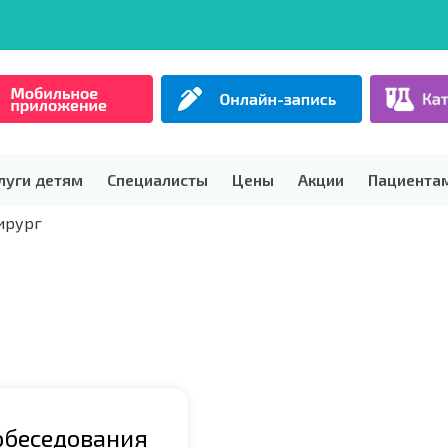
луги детям
Специалисты
Цены
Акции
Пациента
ирург
обеседования