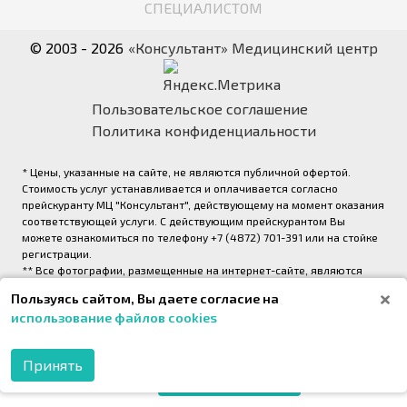
СПЕЦИАЛИСТОМ
© 2003 - 2026
«Консультант» Медицинский центр
Пользовательское соглашение
Политика конфиденциальности
* Цены, указанные на сайте, не являются публичной офертой.
Стоимость услуг устанавливается и оплачивается согласно
прейскуранту МЦ "Консультант", действующему на момент оказания
соответствующей услуги. С действующим прейскурантом Вы
можете ознакомиться по телефону +7 (4872) 701-391 или на стойке
регистрации.
** Все фотографии, размещенные на интернет-сайте, являются
авторскими и выполнены фотографом медицинского центра
Пользуясь сайтом, Вы даете согласие на
«Консультант» (правообладатель ООО «Медрейд»)
использование файлов cookies
2026,
Onpeak. Техническая поддержка проекта
Принять
МОБИЛЬНОЕ
ПРИЛОЖЕНИЕ