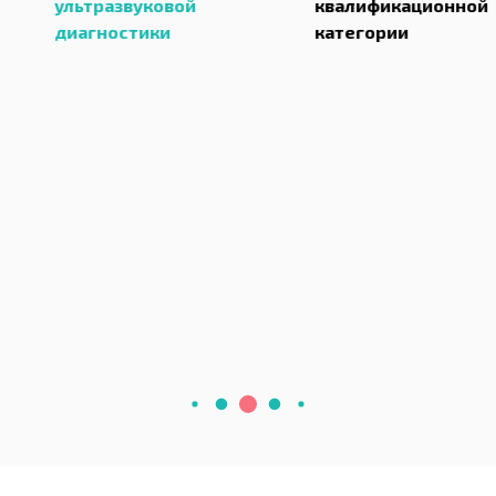
ковой
квалификационной
рентге
ки
категории