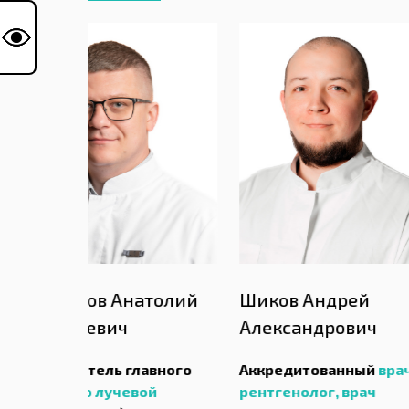
Анатолий
Шиков Андрей
Кумачев
ч
Александрович
Валенти
главного
Аккредитованный
врач-
Аккредит
евой
рентгенолог,
врач
рентгенол