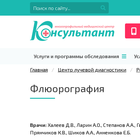
Услуги и программы обследования
Ус
Главная
Центр лучевой диагностики
Р
Флюорография
Врачи:
Халеев Д.В., Ларин А.О., Степанов А.А., 
Прянчиков К.В., Шиков А.А., Анненкова Е.Б.