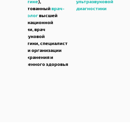
,
ультразвуковой
ультразву
анный
врач-
диагностики
диагности
высшей
онной
рач
ой
 специалист
ганизации
ения и
го здоровья