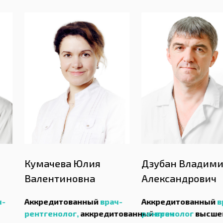
а Юлия
Дзубан Владимир
Прянч
новна
Александрович
Конст
Витал
ованный
врач-
Аккредитованный
врач-
ог,
аккредитованный
рентгенолог
врач
высшей
Аккред