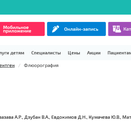
луги детям
Специалисты
Цены
Акции
Пациента
ентген
Флюорография
Гвазава А.Р., Дзубан В.А., Евдокимов Д.Н., Кумачева Ю.В., Ма