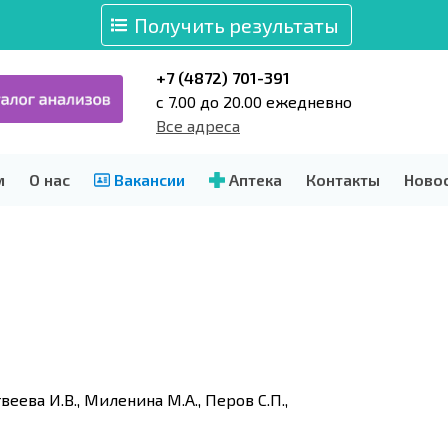
Получить результаты
+7 (4872) 701-391
c 7.00 до 20.00 ежедневно
Все адреса
м
О нас
Вакансии
Аптека
Контакты
Ново
твеева И.В., Миленина М.А., Перов С.П.,