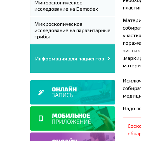
Микроскопическое
пластин
исследование на Demodex
Матери
Микроскопическое
собира
исследование на паразитарные
участк
грибы
пораже
чистых
,марки
Информация для пациентов
матери
Исключ
собира
медици
Надо п
Соск
обна