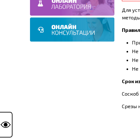
Для ус
методы
Правил
При
Не 
Не 
Не 
Срок и
Соскоб 
Срезы н