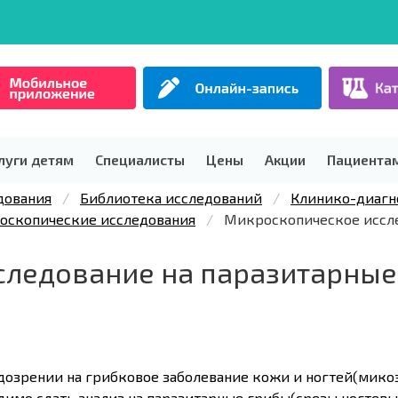
луги детям
Специалисты
Цены
Акции
Пациента
дования
Библиотека исследований
Клинико-диагн
оскопические исследования
Микроскопическое иссле
следование на паразитарные
дозрении на грибковое заболевание кожи и ногтей(мико
димо сдать анализ на паразитарные грибы(срезы ногтев