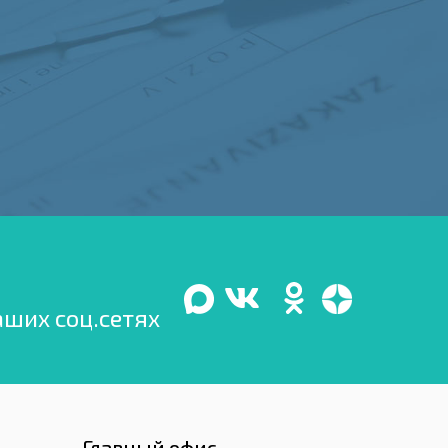
аших соц.сетях
Главный офис