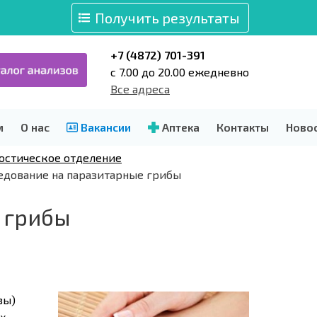
Получить результаты
+7 (4872) 701-391
c 7.00 до 20.00 ежедневно
Все адреса
м
О нас
Вакансии
Аптека
Контакты
Ново
остическое отделение
дование на паразитарные грибы
 грибы
зы)
ых