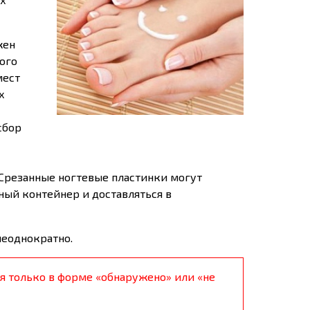
жен
ого
мест
х
сбор
 Срезанные ногтевые пластинки могут
ный контейнер и доставляться в
неоднократно.
я только в форме «обнаружено» или «не