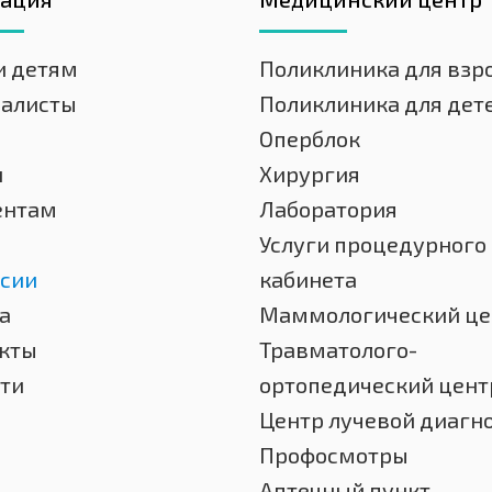
и детям
Поликлиника для взр
иалисты
Поликлиника для дет
Оперблок
и
Хирургия
ентам
Лаборатория
Услуги процедурного
сии
кабинета
а
Маммологический це
кты
Травматолого-
ти
ортопедический цент
Центр лучевой диагн
Профосмотры
Аптечный пункт