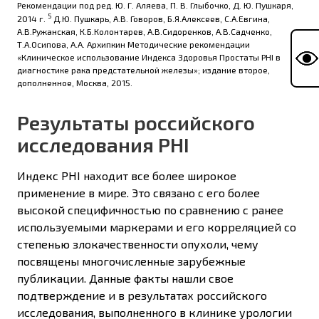
Рекомендации под ред. Ю. Г. Аляева, П. В. Глыбочко, Д. Ю. Пушкаря,
5
2014 г.
Д.Ю. Пушкарь, А.В. Говоров, Б.Я.Алексеев, С.А.Евгина,
А.В.Ружанская, К.Б.Колонтарев, А.В.Сидоренков, А.В.Садченко,
Т.А.Осипова, А.А. Архипкин Методические рекомендации
«Клиническое использование Индекса Здоровья Простаты PHI в
диагностике рака предстательной железы»; издание второе,
дополненное, Москва, 2015.
Результаты российского
исследования PHI
Индекс PHI находит все более широкое
применение в мире. Это связано с его более
высокой специфичностью по сравнению с ранее
используемыми маркерами и его корреляцией со
степенью злокачественности опухоли, чему
посвящены многочисленные зарубежные
публикации. Данные факты нашли свое
подтверждение и в результатах российского
исследования, выполненного в клинике урологии