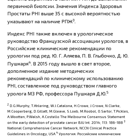
первичной биопсии. Значения Индекса Здоровья
Простаты PHI выше 35 с высокой вероятностью
3
указывают на наличие РПЖ
.
Индекс PHI также включен в урологическое
руководство Французской ассоциации урологов, в
Российские клинические рекомендации по
урологии под ред. Ю. Г. Аляева, П. В. Глыбочко, Д. Ю.
4
Пушкаря
. В 2015 году вышло в свет второе,
дополненное издание методических
рекомендаций по клиническому использованию
PHI, составленное под руководством главного
5
уролога МЗ РФ, профессора Пушкаря Д.Ю.
2
D.G.Murphy, T.Ahlering, W.J.Catalona, H.Crowe, J.Crowe, N.Clarke,
M.Cooperberg, D.Gillatt, M.Gleave, S.Loeb, M.Roobol, O.Sartor, T.Pickles,
A.Wootten, P.Walsh, A.Costello The Melbourne Consensus Statement
3
on the early detection of prostate cancer BJU Int. 2014; 113: 186-188
National Comprehensive Cancer Network; NCCN Clinical Practice
4
Guidelines in Oncology, USA
Урология. Российские клинические