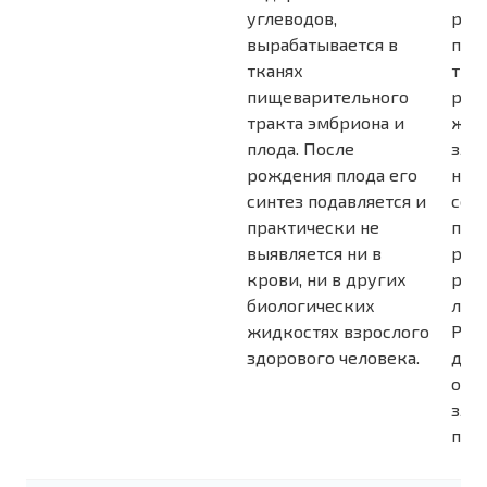
углеводов,
раз
вырабатывается в
пищ
тканях
трак
пищеварительного
рак
тракта эмбриона и
жел
плода. После
зло
рождения плода его
нов
синтез подавляется и
сое
практически не
про
выявляется ни в
раз
крови, ни в других
раз
биологических
лок
жидкостях взрослого
РЭА
здорового человека.
дос
отр
зло
проц