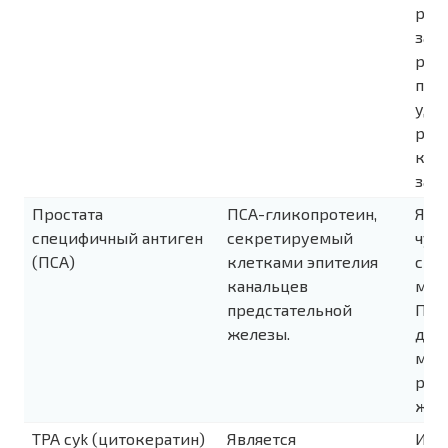
ран
заб
раз
пом
уда
раз
кол
за 5
Простата
ПСА-гликопротеин,
Явл
специфичный антиген
секретируемый
чув
(ПСА)
клетками эпителия
спе
канальцев
мар
предстательной
При
железы.
диа
мон
рак
жел
TPA cyk (цитокератин)
Является
Исп