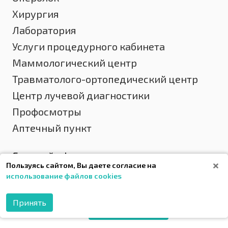
Хирургия
Лаборатория
Услуги процедурного кабинета
Маммологический центр
Травматолого-ортопедический центр
Центр лучевой диагностики
Профосмотры
Аптечный пункт
Главный офис
Пользуясь сайтом, Вы даете согласие на
использование файлов cookies
+7 (4872) 701-391
Принять
МОБИЛЬНОЕ
г. Тула, ул. Коминтерна, д. 18а, 20
ПРИЛОЖЕНИЕ
Просмотреть все доступные адреса и телефоны