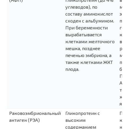
углеводов), по
мон
составу аминокислот
эфф
сходен с альбумином.
пер
При беременности
геп
вырабатывается
кар
клетками желточного
выя
мешка, позднее
раз
печенью эмбриона, а
мон
также клетками ЖКТ
пло
плода.
бер
Пов
АФП
тер
жел
яичн
Раковоэмбриональный
Гликопротеин с
Пов
антиген (РЭА)
высоким
кон
содержанием
наб