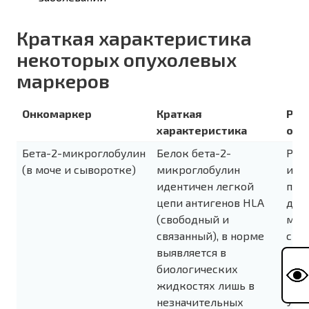
Краткая характеристика
некоторых опухолевых
маркеров
Онкомаркер
Краткая
Рек
характеристика
обл
Бета-2-микроглобулин
Белок бета-2-
Рек
(в моче и сыворотке)
микроглобулин
исп
идентичен легкой
под
цепи антигенов HLA
диа
(свободный и
мон
связанный), в норме
с м
выявляется в
мие
биологических
нех
жидкостях лишь в
лим
незначительных
Уве