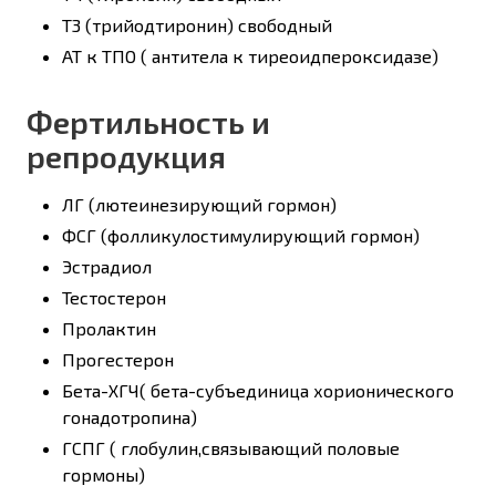
Т3 (трийодтиронин) свободный
АТ к ТПО ( антитела к тиреоидпероксидазе)
Фертильность и
репродукция
ЛГ (лютеинезирующий гормон)
ФСГ (фолликулостимулирующий гормон)
Эстрадиол
Тестостерон
Пролактин
Прогестерон
Бета-ХГЧ( бета-субъединица хорионического
гонадотропина)
ГСПГ ( глобулин,связывающий половые
гормоны)