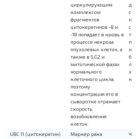
циркулирующим
диф
комплексом
ста
фрагментов
про
цитокератинов -8 и
стад
-18 попадает в кровь в
так
процессе некроза
про
опухолевых клеток, а
наб
также в S,G2 и
бол
митотической фазах
леч
нормального
эпи
клеточного цикла,
кле
поэтому
концентрация его в
сыворотке отражает
скорость
возобновления
клеток.
UBC 11 (цитокератин)
Маркер рака
Чув