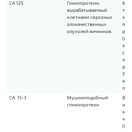
CA 125
Гликопротеин,
Мар
вырабатываемый
теч
клетками серозных
эфф
злокачественных
при
опухолей яичников.
рак
(се
энд
свет
поз
рец
3-4 
кли
поя
CA 15-3
Муциноподобный
В о
гликопротеин
исп
мон
мол
(РМ