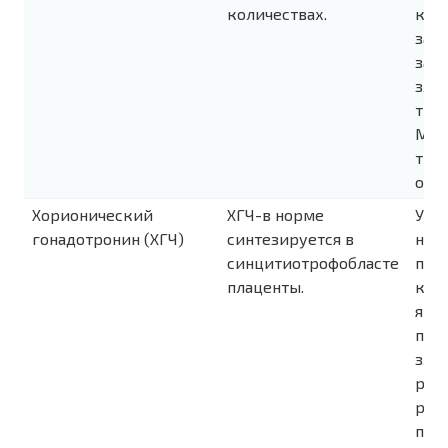
количествах.
кон
зави
забо
злок
типа
Мон
тра
орга
Хорионический
ХГЧ-в норме
У м
гонадотронин (ХГЧ)
синтезируется в
неб
синцитиотрофобласте
пов
плаценты.
кон
явл
при
зло
рос
рек
при