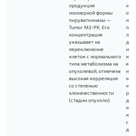
продукция
мет
изомерной формы
опу
пируваткиназы —
нез
Tumor M2-PK. Его
про
концентрация
лок
указывает на
дру
переключение
исп
клеток с нормального
кли
типа метаболизма на
явля
опухолевой, отмечена
нак
высокая корреляция
мет
со степенью
мар
злокачественности
рано
(стадии опухоли).
для
кол
кро
сод
дае