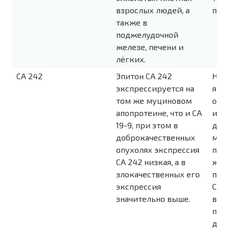
взрослых людей, а
пря
также в
поджелудочной
железе, печени и
лёгких.
CA 242
Эпитон CA 242
На 
экспрессируется на
явл
том же муциновом
осн
апопротеине, что и CA
исп
19-9, при этом в
диа
доброкачественных
мон
опухолях экспрессия
под
СА 242 низкая, а в
жел
злокачественных его
пря
экспрессия
Спе
значительно выше.
выше
поз
диа