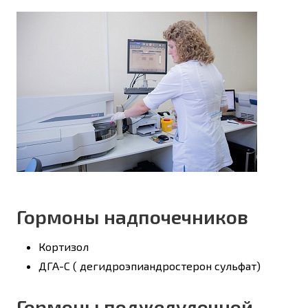
Гормоны надпочечников
Кортизол
ДГА-С ( дегидроэпиандростерон сульфат)
Гормоны поджелудочной