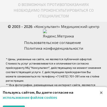
О ВОЗМОЖНЫХ ПРОТИВОПОКАЗАНИЯХ
НЕОБХОДИМО ПРОКОНСУЛЬТИРОВАТЬСЯ СО
СПЕЦИАЛИСТОМ
© 2003 - 2026
«Консультант» Медицинский центр
Пользовательское соглашение
Политика конфиденциальности
* Цены, указанные на сайте, не являются публичной офертой.
Стоимость услуг устанавливается и оплачивается согласно
прейскуранту МЦ "Консультант", действующему на момент оказания
соответствующей услуги. С действующим прейскурантом Вы
можете ознакомиться по телефону +7 (4872) 701-391 или на стойке
регистрации.
** Все фотографии, размещенные на интернет-сайте, являются
авторскими и выполнены фотографом медицинского центра
Пользуясь сайтом, Вы даете согласие на
«Консультант» (правообладатель ООО «Медрейд»)
использование файлов cookies
2026,
Onpeak. Техническая поддержка проекта