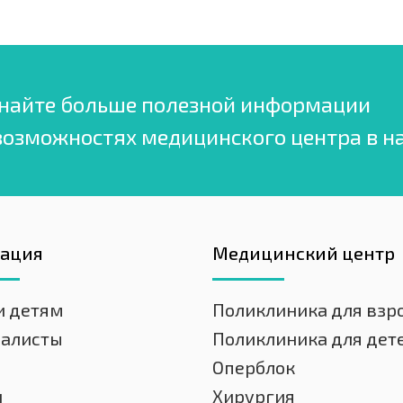
найте больше полезной информации
возможностях медицинского центра в н
гация
Медицинский центр
и детям
Поликлиника для взр
иалисты
Поликлиника для дет
Оперблок
и
Хирургия