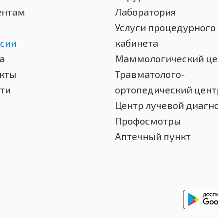
ентам
Лаборатория
Услуги процедурного
сии
кабинета
а
Маммологический це
кты
Травматолого-
ти
ортопедический цент
Центр лучевой диагн
Профосмотры
Аптечный пункт