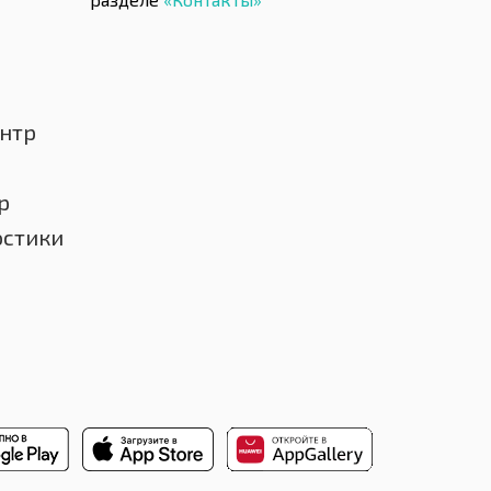
нтр
р
остики