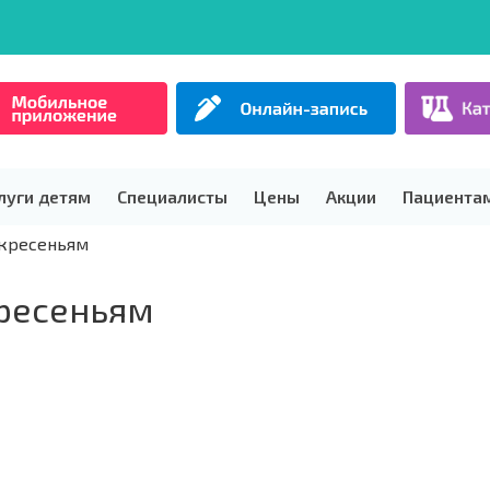
луги детям
Специалисты
Цены
Акции
Пациента
скресеньям
кресеньям