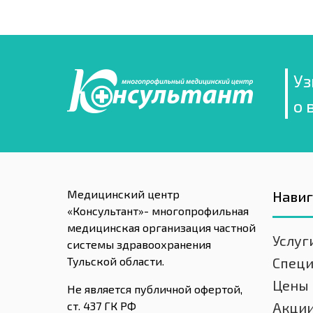
Уз
о 
Медицинский центр
Нави
«Консультант»- многопрофильная
медицинская организация частной
Услуг
системы здравоохранения
Тульской области.
Спец
Цены
Не является публичной офертой,
ст. 437 ГК РФ
Акци