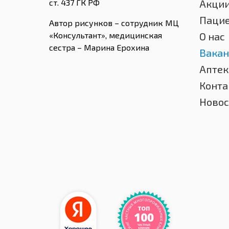
ст. 437 ГК РФ
Акци
Паци
Автор рисунков – сотрудник МЦ
«Консультант», медицинская
О нас
сестра – Марина Ерохина
Вакан
Аптек
Конта
Новос