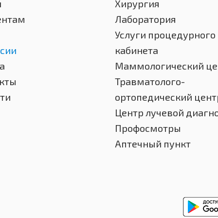
и
Хирургия
ентам
Лаборатория
Услуги процедурного
сии
кабинета
а
Маммологический це
кты
Травматолого-
ти
ортопедический цент
Центр лучевой диагн
Профосмотры
Аптечный пункт