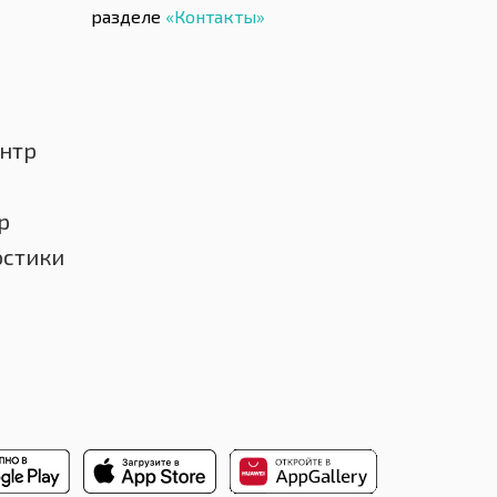
разделе
«Контакты»
нтр
р
остики