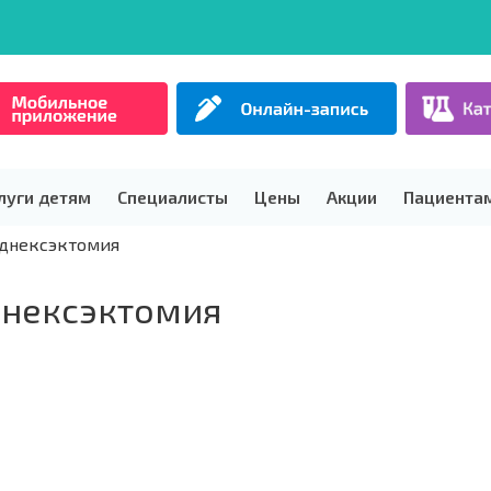
луги детям
Специалисты
Цены
Акции
Пациента
аднексэктомия
днексэктомия