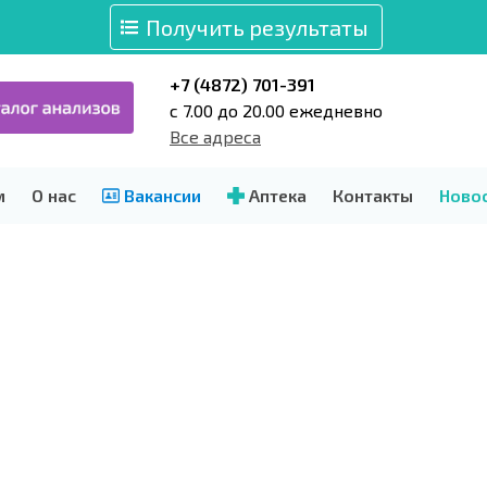
Получить результаты
+7 (4872) 701-391
c 7.00 до 20.00 ежедневно
Все адреса
м
О нас
Вакансии
Аптека
Контакты
Ново