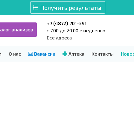
Получить результаты
+7 (4872) 701-391
c 7.00 до 20.00 ежедневно
Все адреса
м
О нас
Вакансии
Аптека
Контакты
Ново