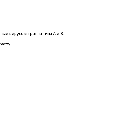
ые вирусом гриппа типа A и B.
расту.