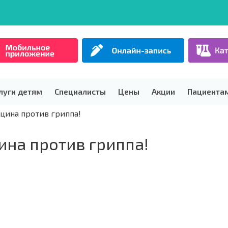
луги детям
Специалисты
Цены
Акции
Пациента
кцина против гриппа!
ина против гриппа!