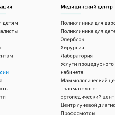
гация
Медицинский центр
и детям
Поликлиника для взр
иалисты
Поликлиника для дет
Оперблок
и
Хирургия
ентам
Лаборатория
Услуги процедурного
сии
кабинета
а
Маммологический це
кты
Травматолого-
ти
ортопедический цент
Центр лучевой диагн
Профосмотры