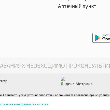
Аптечный пункт
АЗАНИЯХ НЕОБХОДИМО ПРОКОНСУЛЬТИР
ентр
ой. Стоимость услуг устанавливается и оплачивается согласно прейскурант
можете ознакомиться по телефону +7 (4872) 701-391 или на стойке регистр
ользование файлов cookies
яются авторскими и выполнены фотографом медицинского центра «Консульт