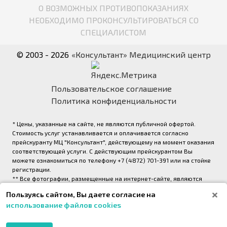
О ВОЗМОЖНЫХ ПРОТИВОПОКАЗАНИЯХ
НЕОБХОДИМО ПРОКОНСУЛЬТИРОВАТЬСЯ СО
СПЕЦИАЛИСТОМ
© 2003 - 2026
«Консультант» Медицинский центр
Пользовательское соглашение
Политика конфиденциальности
* Цены, указанные на сайте, не являются публичной офертой.
Стоимость услуг устанавливается и оплачивается согласно
прейскуранту МЦ "Консультант", действующему на момент оказания
соответствующей услуги. С действующим прейскурантом Вы
можете ознакомиться по телефону +7 (4872) 701-391 или на стойке
регистрации.
** Все фотографии, размещенные на интернет-сайте, являются
авторскими и выполнены фотографом медицинского центра
Пользуясь сайтом, Вы даете согласие на
«Консультант» (правообладатель ООО «Медрейд»)
использование файлов cookies
2026,
Onpeak. Техническая поддержка проекта