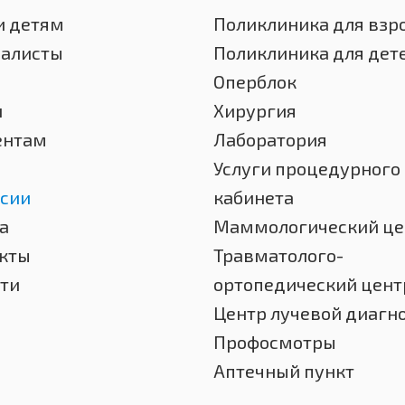
и детям
Поликлиника для взр
иалисты
Поликлиника для дет
Оперблок
и
Хирургия
ентам
Лаборатория
Услуги процедурного
сии
кабинета
а
Маммологический це
кты
Травматолого-
ти
ортопедический цент
Центр лучевой диагн
Профосмотры
Аптечный пункт