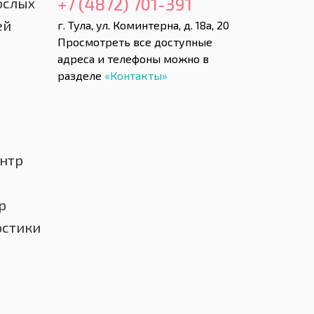
+7 (4872) 701-391
ослых
ей
г. Тула, ул. Коминтерна, д. 18а, 20
Просмотреть все доступные
адреса и телефоны можно в
разделе
«Контакты»
нтр
р
остики