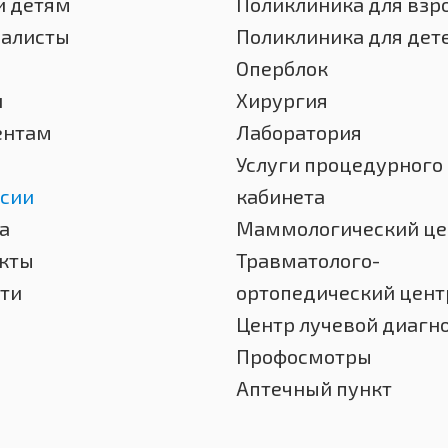
и детям
Поликлиника для взр
иалисты
Поликлиника для дет
Оперблок
и
Хирургия
ентам
Лаборатория
Услуги процедурного
сии
кабинета
а
Маммологический це
кты
Травматолого-
ти
ортопедический цент
Центр лучевой диагн
Профосмотры
Аптечный пункт