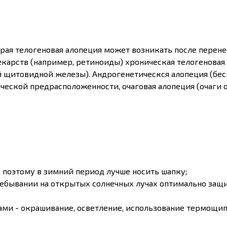
рая телогеновая алопеция может возникать после перенес
лекарств (например, ретиноиды) хроническая телогенова
й щитовидной железы). Андрогенетическся алопеция (бес
ческой предрасположенности, очаговая алопеция (очаги о
 поэтому в зимний период лучше носить шапку;
пребывании на открытых солнечных лучах оптимально за
сами - окрашивание, осветление, использование термощип