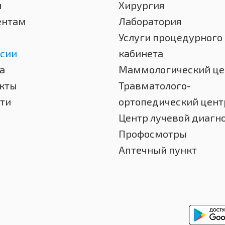
и
Хирургия
ентам
Лаборатория
Услуги процедурного
сии
кабинета
а
Маммологический це
кты
Травматолого-
ти
ортопедический цент
Центр лучевой диагн
Профосмотры
Аптечный пункт