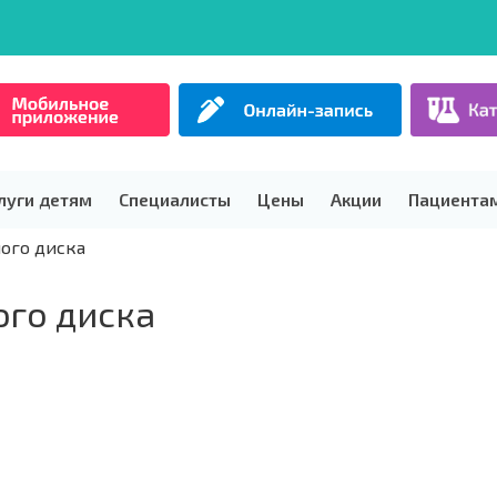
луги детям
Специалисты
Цены
Акции
Пациента
ого диска
го диска