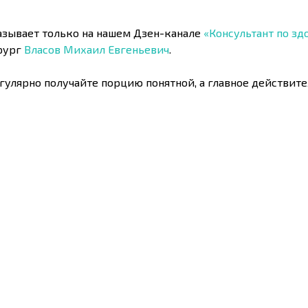
казывает только на нашем Дзен-канале
«Консультант по з
рург
Власов Михаил Евгеньевич
.
егулярно получайте порцию понятной, а главное действи