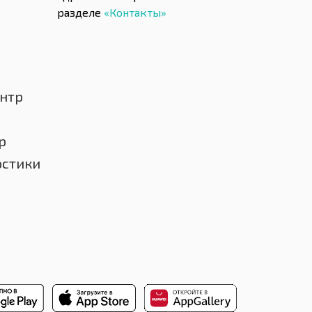
разделе
«Контакты»
нтр
р
остики