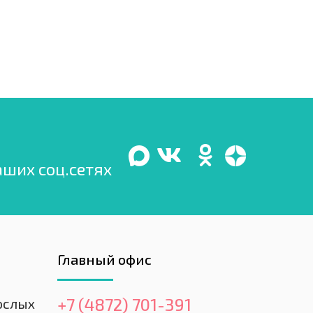
аших соц.сетях
Главный офис
+7 (4872) 701-391
ослых