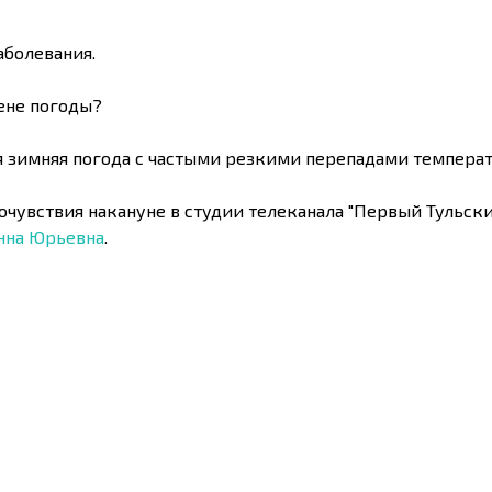
аболевания.
ене погоды?
ая зимняя погода с частыми резкими перепадами темпера
очувствия накануне в студии телеканала "Первый Тульск
нна Юрьевна
.