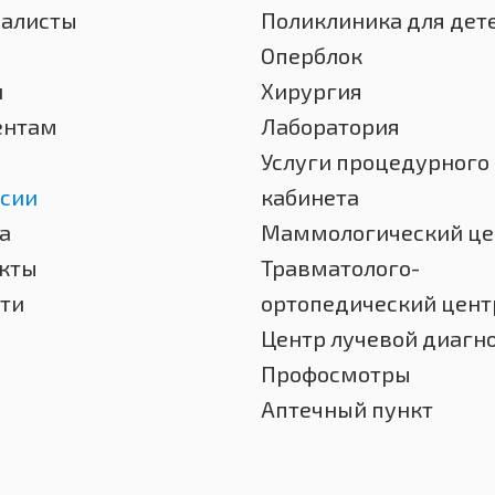
иалисты
Поликлиника для дет
Оперблок
и
Хирургия
ентам
Лаборатория
Услуги процедурного
сии
кабинета
а
Маммологический це
кты
Травматолого-
ти
ортопедический цент
Центр лучевой диагн
Профосмотры
Аптечный пункт