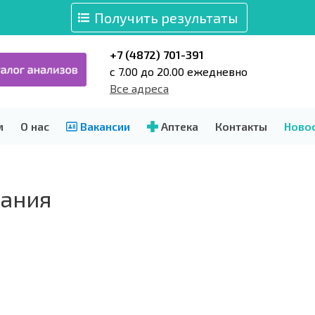
Получить результаты
+7 (4872) 701-391
c 7.00 до 20.00 ежедневно
Все адреса
м
О нас
Вакансии
Аптека
Контакты
Ново
вания