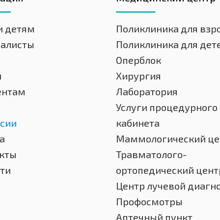
и детям
Поликлиника для взр
иалисты
Поликлиника для дет
Оперблок
и
Хирургия
ентам
Лаборатория
Услуги процедурного
сии
кабинета
а
Маммологический це
кты
Травматолого-
ти
ортопедический цент
Центр лучевой диагн
Профосмотры
Аптечный пункт