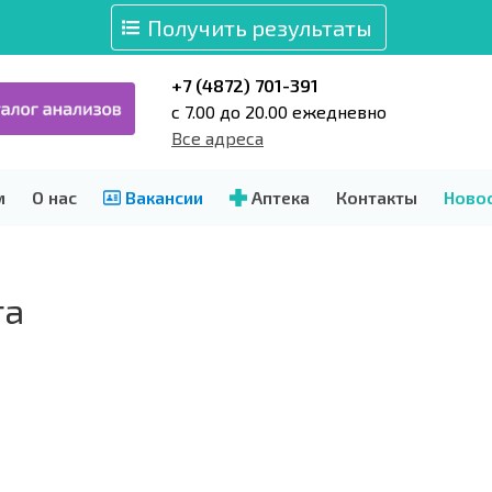
Получить результаты
+7 (4872) 701-391
c 7.00 до 20.00 ежедневно
Все адреса
м
О нас
Вакансии
Аптека
Контакты
Ново
та