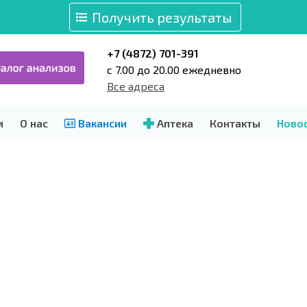
Получить результаты
+7 (4872) 701-391
c 7.00 до 20.00 ежедневно
Все адреса
м
О нас
Вакансии
Аптека
Контакты
Ново