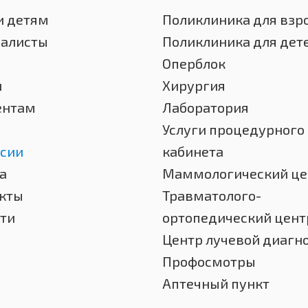
и детям
Поликлиника для взр
иалисты
Поликлиника для дет
Оперблок
и
Хирургия
ентам
Лаборатория
Услуги процедурного
сии
кабинета
а
Маммологический це
кты
Травматолого-
ти
ортопедический цент
Центр лучевой диагн
Профосмотры
Аптечный пункт