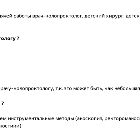
дячей работы врач-колопроктолог, детский хирург, детс
ологу ?
ачу-колопроктологу, т.к. это может быть, как небольшая
 ?
уем инструментальные методы (аноскопия, ректороманос
ностики)