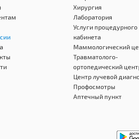
и
Хирургия
ентам
Лаборатория
Услуги процедурного
сии
кабинета
а
Маммологический це
кты
Травматолого-
ти
ортопедический цент
Центр лучевой диагн
Профосмотры
Аптечный пункт