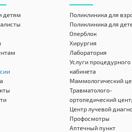
и детям
Поликлиника для взр
иалисты
Поликлиника для дет
Оперблок
и
Хирургия
ентам
Лаборатория
Услуги процедурного
сии
кабинета
а
Маммологический це
кты
Травматолого-
ти
ортопедический цент
Центр лучевой диагн
Профосмотры
Аптечный пункт