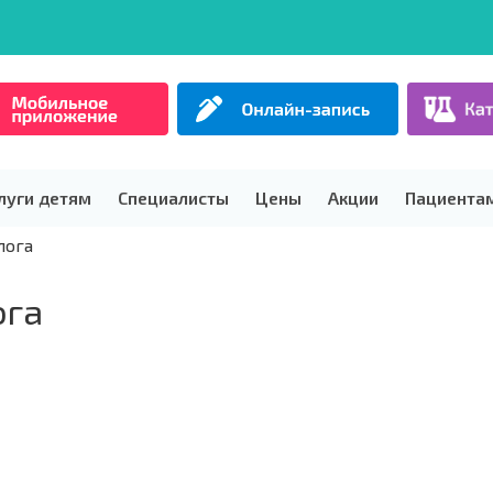
луги детям
Специалисты
Цены
Акции
Пациента
лога
ога