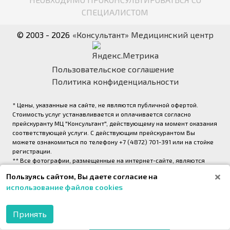
СПЕЦИАЛИСТОМ
© 2003 - 2026
«Консультант» Медицинский центр
Пользовательское соглашение
Политика конфиденциальности
* Цены, указанные на сайте, не являются публичной офертой.
Стоимость услуг устанавливается и оплачивается согласно
прейскуранту МЦ "Консультант", действующему на момент оказания
соответствующей услуги. С действующим прейскурантом Вы
можете ознакомиться по телефону +7 (4872) 701-391 или на стойке
регистрации.
** Все фотографии, размещенные на интернет-сайте, являются
авторскими и выполнены фотографом медицинского центра
Пользуясь сайтом, Вы даете согласие на
«Консультант» (правообладатель ООО «Медрейд»)
использование файлов cookies
2026,
Onpeak. Техническая поддержка проекта
Принять
МОБИЛЬНОЕ
ПРИЛОЖЕНИЕ