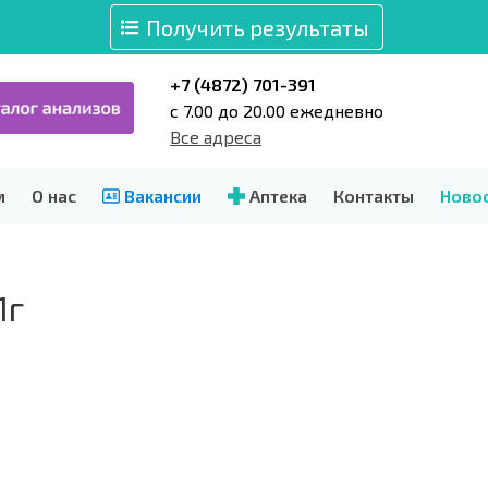
Получить результаты
+7 (4872) 701-391
c 7.00 до 20.00 ежедневно
Все адреса
м
О нас
Вакансии
Аптека
Контакты
Ново
1г