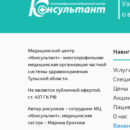
Уз
о 
Медицинский центр
Нави
«Консультант»- многопрофильная
медицинская организация частной
Услуг
системы здравоохранения
Тульской области.
Спец
Цены
Не является публичной офертой,
ст. 437 ГК РФ
Акци
Паци
Автор рисунков – сотрудник МЦ
«Консультант», медицинская
О нас
сестра – Марина Ерохина
Вакан