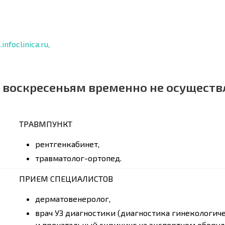
nfoclinica.ru,
 воскресеньям временно не осуществ
ТРАВМПУНКТ
рентгенкабинет,
травматолог-ортопед.
ПРИЕМ СПЕЦИАЛИСТОВ
дерматовенеролог,
врач УЗ диагностики (диагностика гинекологич
и пренатальный скрининг на экспертном оборуд