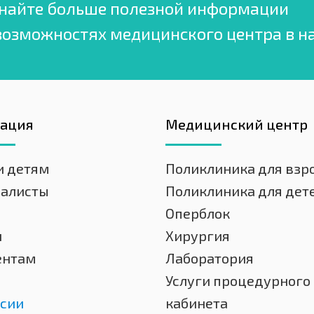
найте больше полезной информации
возможностях медицинского центра в н
гация
Медицинский центр
и детям
Поликлиника для взр
иалисты
Поликлиника для дет
Оперблок
и
Хирургия
ентам
Лаборатория
Услуги процедурного
сии
кабинета