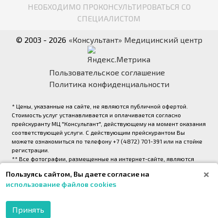
НЕОБХОДИМО ПРОКОНСУЛЬТИРОВАТЬСЯ СО
СПЕЦИАЛИСТОМ
© 2003 - 2026
«Консультант» Медицинский центр
Пользовательское соглашение
Политика конфиденциальности
* Цены, указанные на сайте, не являются публичной офертой.
Стоимость услуг устанавливается и оплачивается согласно
прейскуранту МЦ "Консультант", действующему на момент оказания
соответствующей услуги. С действующим прейскурантом Вы
можете ознакомиться по телефону +7 (4872) 701-391 или на стойке
регистрации.
** Все фотографии, размещенные на интернет-сайте, являются
авторскими и выполнены фотографом медицинского центра
Пользуясь сайтом, Вы даете согласие на
«Консультант» (правообладатель ООО «Медрейд»)
использование файлов cookies
2026,
Onpeak. Техническая поддержка проекта
Принять
МОБИЛЬНОЕ