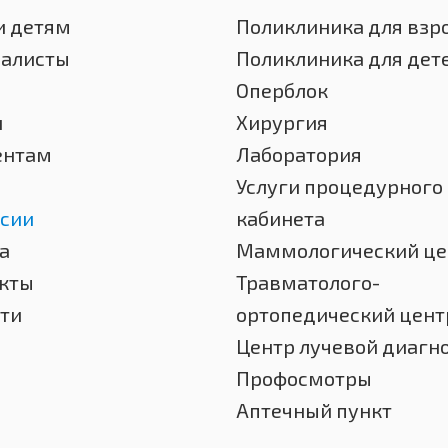
и детям
Поликлиника для взр
иалисты
Поликлиника для дет
Оперблок
и
Хирургия
ентам
Лаборатория
Услуги процедурного
сии
кабинета
а
Маммологический це
кты
Травматолого-
ти
ортопедический цент
Центр лучевой диагн
Профосмотры
Аптечный пункт