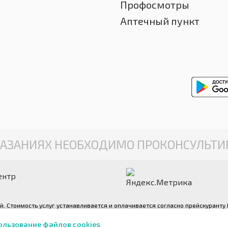
Профосмотры
Аптечный пункт
АЗАНИЯХ НЕОБХОДИМО ПРОКОНСУЛЬТИР
ентр
ой. Стоимость услуг устанавливается и оплачивается согласно прейскурант
можете ознакомиться по телефону +7 (4872) 701-391 или на стойке регистр
ользование файлов cookies
яются авторскими и выполнены фотографом медицинского центра «Консульт