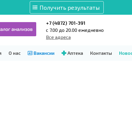
Получить результаты
+7 (4872) 701-391
c 7.00 до 20.00 ежедневно
Все адреса
м
О нас
Вакансии
Аптека
Контакты
Ново