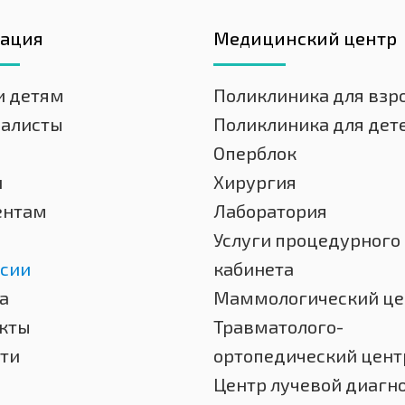
гация
Медицинский центр
и детям
Поликлиника для взр
иалисты
Поликлиника для дет
Оперблок
и
Хирургия
ентам
Лаборатория
Услуги процедурного
сии
кабинета
а
Маммологический це
кты
Травматолого-
ти
ортопедический цент
Центр лучевой диагн