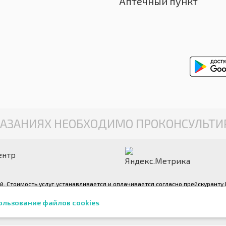
Аптечный пункт
АЗАНИЯХ НЕОБХОДИМО ПРОКОНСУЛЬТИР
ентр
ой. Стоимость услуг устанавливается и оплачивается согласно прейскурант
можете ознакомиться по телефону +7 (4872) 701-391 или на стойке регистр
ользование файлов cookies
яются авторскими и выполнены фотографом медицинского центра «Консульт