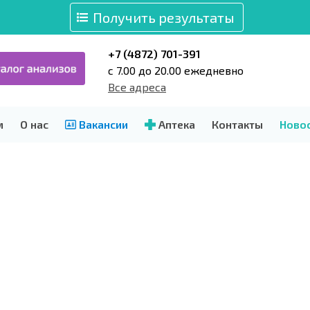
Получить результаты
+7 (4872) 701-391
c 7.00 до 20.00 ежедневно
Все адреса
м
О нас
Вакансии
Аптека
Контакты
Ново