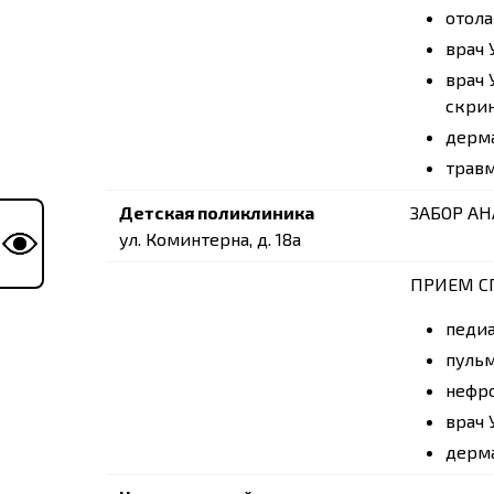
отола
врач 
врач 
скрин
дерм
травм
Детская поликлиника
ЗАБОР АН
ул. Коминтерна, д. 18а
ПРИЕМ С
педиа
пульм
нефро
врач 
дерма