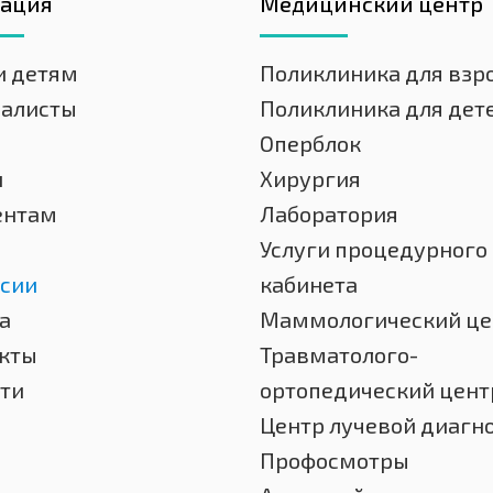
гация
Медицинский центр
и детям
Поликлиника для взр
иалисты
Поликлиника для дет
Оперблок
и
Хирургия
ентам
Лаборатория
Услуги процедурного
сии
кабинета
а
Маммологический це
кты
Травматолого-
ти
ортопедический цент
Центр лучевой диагн
Профосмотры