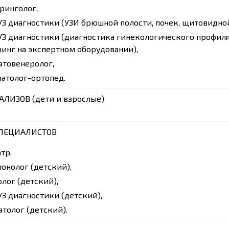
ринголог,
УЗ диагностики (УЗИ брюшной полости, почек, щитовидной
УЗ диагностики (диагностика гинекологического профил
инг на экспертном оборудовании),
атовенеролог,
атолог-ортопед.
АЛИЗОВ (дети и взрослые)
ПЕЦИАЛИСТОВ
тр,
онолог (детский),
лог (детский),
УЗ диагностики (детский),
толог (детский).