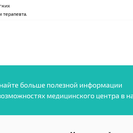
гких
 терапевта.
найте больше полезной информации
возможностях медицинского центра в н