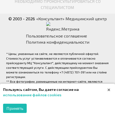
НЕОБХОДИМО ПРОКОНСУЛЬТИРОВАТЬСЯ СО
СПЕЦИАЛИСТОМ
© 2003 - 2026
«Консультант» Медицинский центр
Пользовательское соглашение
Политика конфиденциальности
* Цены, указанные на сайте, не являются публичной офертой.
Стоимость услуг устанавливается и оплачивается согласно
прейскуранту МЦ "Консультант", действующему на момент оказания
соответствующей услуги. С действующим прейскурантом Вы
можете ознакомиться по телефону +7 (4872) 701-391 или на стойке
регистрации.
** Все фотографии, размещенные на интернет-сайте, являются
авторскими и выполнены фотографом медицинского центра
Пользуясь сайтом, Вы даете согласие на
«Консультант» (правообладатель ООО «Медрейд»)
использование файлов cookies
2026,
Onpeak. Техническая поддержка проекта
Принять
МОБИЛЬНОЕ
ПРИЛОЖЕНИЕ