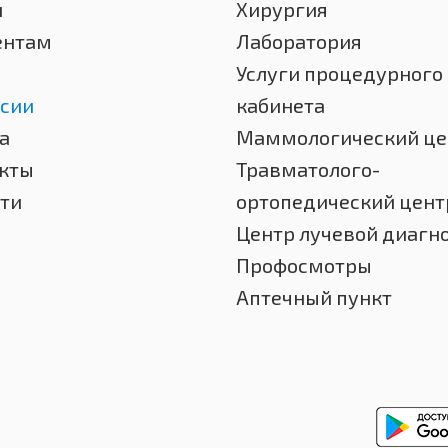
и
Хирургия
ентам
Лаборатория
Услуги процедурного
сии
кабинета
а
Маммологический це
кты
Травматолого-
ти
ортопедический цент
Центр лучевой диагн
Профосмотры
Аптечный пункт