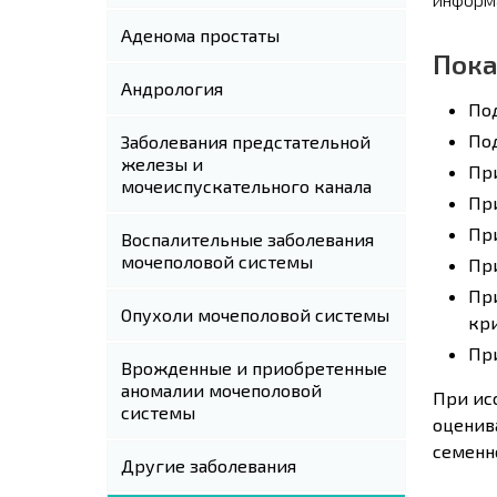
Аденома простаты
Пока
Андрология
Под
Под
Заболевания предстательной
железы и
При
мочеиспускательного канала
Пр
При
Воспалительные заболевания
мочеполовой системы
При
При
Опухоли мочеполовой системы
кри
Пр
Врожденные и приобретенные
аномалии мочеполовой
При ис
системы
оценив
семенн
Другие заболевания