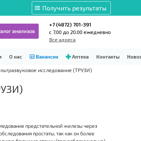
Получить результаты
+7 (4872) 701-391
c 7.00 до 20.00 ежедневно
Все адреса
м
О нас
Вакансии
Аптека
Контакты
Ново
ультразвуковое исследование (ТРУЗИ)
РУЗИ)
ледование предстательной железы через
бследования простаты, так как он более
еднюю брюшную стенку (трансабдоминально).