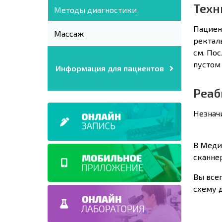
Техн
Методы диагностики
Пациен
Массаж
ректал
см. По
пустом 
Информация для пациентов
Реаб
Незнач
В Меди
сканнер
Вы все
схему 