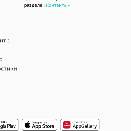
разделе
«Контакты»
нтр
р
остики