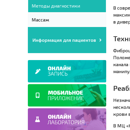
Методы диагностики
В совр
максим
Массаж
в диве
Техн
Информация для пациентов
Фиброц
Положе
канала
манипу
Реаб
Незнач
нескол
крови 
В МЦ «