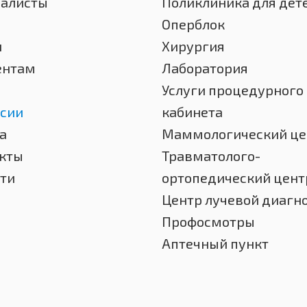
иалисты
Поликлиника для дет
Оперблок
и
Хирургия
ентам
Лаборатория
Услуги процедурного
сии
кабинета
а
Маммологический це
кты
Травматолого-
ти
ортопедический цент
Центр лучевой диагн
Профосмотры
Аптечный пункт