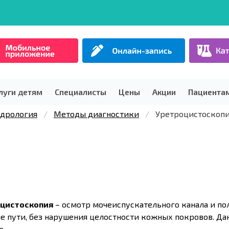
луги детям
Специалисты
Цены
Акции
Пациента
ндрология
Методы диагностики
Уретроцистоскоп
цистоскопия
– осмотр мочеиспускательного канала и по
е пути, без нарушения целостности кожных покровов. Да
е.