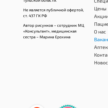
Тульской области.
Спец
Цены
Не является публичной офертой,
ст. 437 ГК РФ
Акци
Паци
Автор рисунков – сотрудник МЦ
«Консультант», медицинская
О нас
сестра – Марина Ерохина
Вакан
Аптек
Конта
Новос