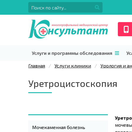
Услуги и программы обследования
Ус
Главная
Услуги клиники
Урология и а
Уретроцистоскопия
Уретро
мочевы
Мочекаменная болезнь
порядк