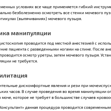
еменных условиях все чаще применяется гибкий инструм
ально безболезненно осмотреть все стенки мочевого пуз
ртикулах (выпячиваниях) мочевого пузыря.
ика манипуляции
истоскопия проводится под местной анестезией с испол
ние пациента с разведенными ногами на спине. После ан
 проводится осмотр уретры, затем мочевого пузыря. Уста
ляции не требуется.
илитация
ительные дискомфортные явления и рези при мочеиспус
ьких часов. В случае проведения во время манипуляции 
в моче, которое не требует в большинстве случаев крово
Консультант» данная процедура проводится современным