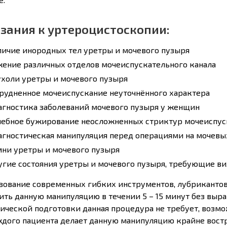
зания к уртероцистоскопии:
личие инородных тел уретры и мочевого пузыря
жение различных отделов мочеиспускательного канала
ухоли уретры и мочевого пузыря
рудненное мочеиспускание неуточнённого характера
агностика заболеваний мочевого пузыря у женщин
чебное бужирование неосложненных стриктур мочеиспус
гностическая манипуляция перед операциями на мочевы
мни уретры и мочевого пузыря
гие состояния уретры и мочевого пузыря, требующие ви
зование современных гибких инструментов, лубрикантов
ить данную манипуляцию в течении 5 – 15 минут без выр
ической подготовки данная процедура не требует, возм
ждого пациента делает данную манипуляцию крайне вост