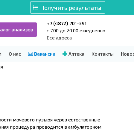
Получить результаты
+7 (4872) 701-391
c 7.00 до 20.00 ежедневно
Все адреса
м
О нас
Вакансии
Аптека
Контакты
Ново
ия
лости мочевого пузыря через естественные
нная процедура проводится в амбулаторном