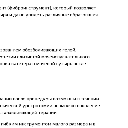
ент (фиброинструмент), который позволяет
ыря и даже увидеть различные образования
ьзованием обезболивающих гелей.
естезии слизистой мочеиспускательного
новка катетера в мочевой пузырь после
кании после процедуры возможны в течении
оптической уретротомии возможно появление
останавливающей терапии.
 гибким инструментом малого размера и в