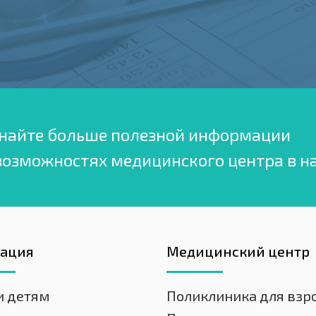
найте больше полезной информации
возможностях медицинского центра в н
гация
Медицинский центр
и детям
Поликлиника для взр