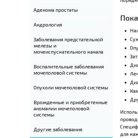
Аденома простаты
Пока
Андрология
На
Су
Заболевания предстательной
железы и
Оп
мочеиспускательного канала
Зат
Ди
Воспалительные заболевания
мочеполовой системы
Ле
Диа
Опухоли мочеполовой системы
Ка
Дру
Врожденные и приобретенные
аномалии мочеполовой
Исполь
системы
провод
Специф
Другие заболевания
для ка