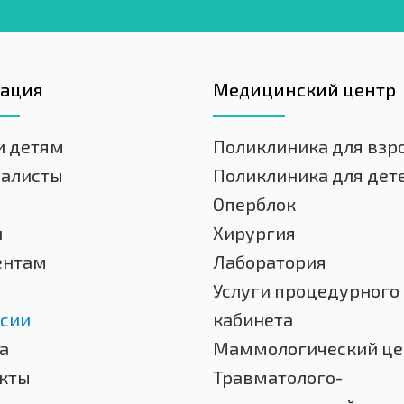
гация
Медицинский центр
и детям
Поликлиника для взр
иалисты
Поликлиника для дет
Оперблок
и
Хирургия
ентам
Лаборатория
Услуги процедурного
сии
кабинета
а
Маммологический це
кты
Травматолого-