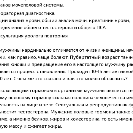
анов мочеполовой системы.
ораторная диагностика:
ий анализ крови, общий анализ мочи, креатинин крови,
еделение общего тестостерона и общего ПСА.
сультация уролога повторная.
мужчины кардинально отличается от жизни женщины, начи
ки, как правило, чаще болеют. Пубертатный возраст так
ения юноши и превращение его в настоящего мужчину раст
ивается процесс становления. Проходит 10-15 лет активн
0 лет. С чем же это связано и как это можно объяснить?
полагающим гормоном в организме мужчины является тес
му половому гормону сильная половина человечества име
ельность на лице и теле. Сексуальная и репродуктивная 
ьности» тестостерона. Мужские половые гормоны также 
зме, а именно белков, жиров и холестерина, то есть им
ую массу и сжигает жиры.