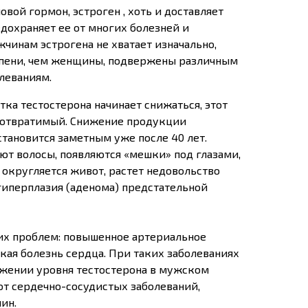
вой гормон, эстроген , хоть и доставляет
дохраняет ее от многих болезней и
чинам эстрогена не хватает изначально,
епени, чем женщины, подвержены различным
леваниям.
тка тестостерона начинает снижаться, этот
еотвратимый. Снижение продукции
становится заметным уже после 40 лет.
ют волосы, появляются «мешки» под глазами,
 округляется живот, растет недовольство
гиперплазия (аденома) предстательной
их проблем: повышенное артериальное
кая болезнь сердца. При таких заболеваниях
ижении уровня тестостерона в мужском
от сердечно-сосудистых заболеваний,
ин.