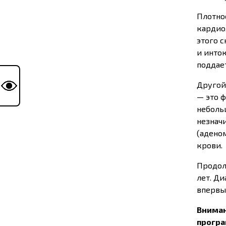
Плотно
кардио
этого 
и инто
поддае
Другой
— это 
неболь
незнач
(адено
крови.
Продол
лет. Д
впервы
Вниман
прогр