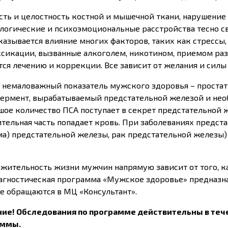
сть и целостность костной и мышечной ткани, нарушение
логические и психоэмоциональные расстройства тесно с
сказывается влияние многих факторов, таких как стрессы
ксикации, вызванные алкоголем, никотином, приемом раз
тся лечению и коррекции. Все зависит от желания и силы
 немаловажный показатель мужского здоровья – простат
фермент, вырабатываемый предстательной железой и не
шое количество ПСА поступает в секрет предстательной ж
ительная часть попадает кровь. При заболеваниях предст
ма) предстательной железы, рак предстательной железы)
жительность жизни мужчин напрямую зависит от того, ка
иагностическая программа «Мужское здоровье» предназна
е обращаются в МЦ «Консультант».
ие! Обследования по программе действительны в теч
аммы.