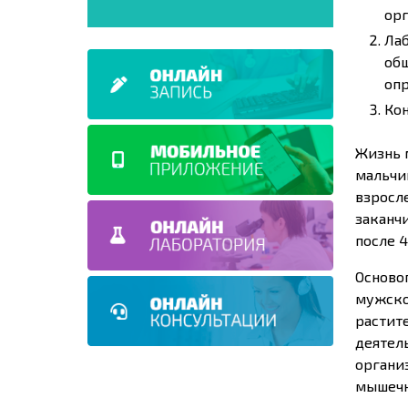
орг
Лаб
общ
опр
Кон
Жизнь 
мальчи
взросл
заканч
после 4
Осново
мужско
растит
деятел
органи
мышечн