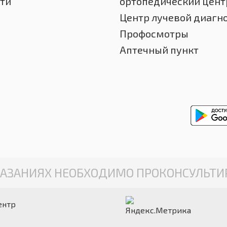
ти
ортопедический цент
Центр лучевой диагн
Профосмотры
Аптечный пункт
АЗАНИЯХ НЕОБХОДИМО ПРОКОНСУЛЬТИР
ентр