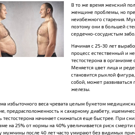
В то же время женский поло
женщине проблемы, но пре
неизбежного старения. Муж
поэтому они в большей ст
сердечно-сосудистым забо
Начиная с 25-30 лет вырабо
процесс естественный и н
тестостерона в организме 
Меняется цвет лица и реде
становится рыхлой фигура,
собой, может развиваться 
железы.
ма избыточного веса чревата целым букетом медицинск
ие, предрасположенность к сахарному диабету, ишемичес
ь тестостерона начинает снижаться еще быстрее. При сн
зме на 25% от нормы на 40% увеличивается риск смерти 
у мужчины после 40 лет часто умирают без видимых прич