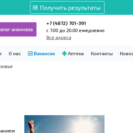
Получить результаты
+7 (4872) 701-391
c 7.00 до 20.00 ежедневно
Все адреса
м
О нас
Вакансии
Аптека
Контакты
Ново
ровье
ванием