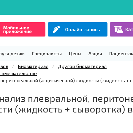
луги детям
Специалисты
Цены
Акции
Пациента
изов
Биоматериал
Другой биоматериал
 вмешательстве
перитонеальной (асцитической) жидкости (жидкость + с
нализ плевральной, перитон
ти (жидкость + сыворотка) в