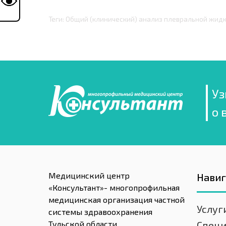
Теги: Общий (клинический) анализ плевральной жид
Уз
о 
Медицинский центр
Нави
«Консультант»- многопрофильная
медицинская организация частной
Услуг
системы здравоохранения
Тульской области.
Спец