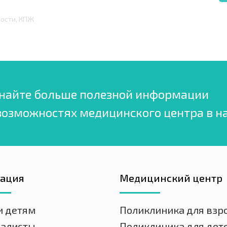
кости, КПЖ
найте больше полезной информации
возможностях медицинского центра в н
гация
Медицинский центр
и детям
Поликлиника для взр
иалисты
Поликлиника для дет