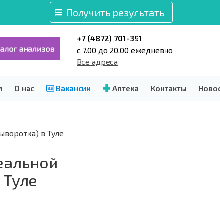
Получить результаты
+7 (4872) 701-391
c 7.00 до 20.00 ежедневно
Все адреса
м
О нас
Вакансии
Аптека
Контакты
Ново
ыворотка) в Туле
еальной
 Туле