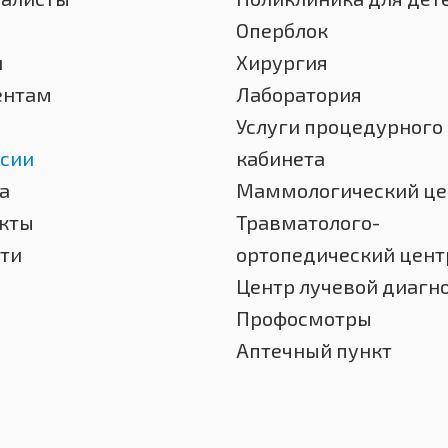
Оперблок
и
Хирургия
ентам
Лаборатория
Услуги процедурного
сии
кабинета
а
Маммологический це
кты
Травматолого-
ти
ортопедический цент
Центр лучевой диагн
Профосмотры
Аптечный пункт