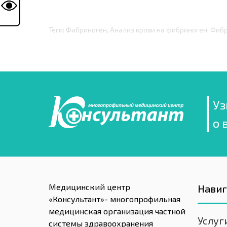
Теги: Фибриноген, Анализ крови на фибриноген; Фиб
Уз
о 
Медицинский центр
Нави
«Консультант»- многопрофильная
медицинская организация частной
Услуг
системы здравоохранения