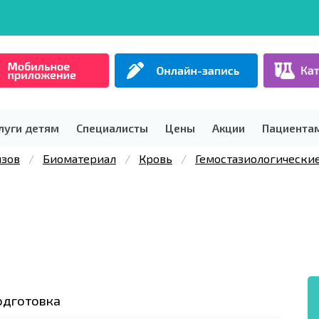
луги детям
Специалисты
Цены
Акции
Пациента
изов
Биоматериал
Кровь
Гемостазиологически
одготовка