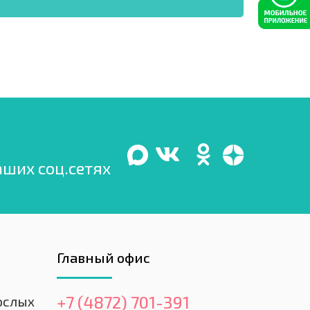
аших соц.сетях
Главный офис
+7 (4872) 701-391
ослых