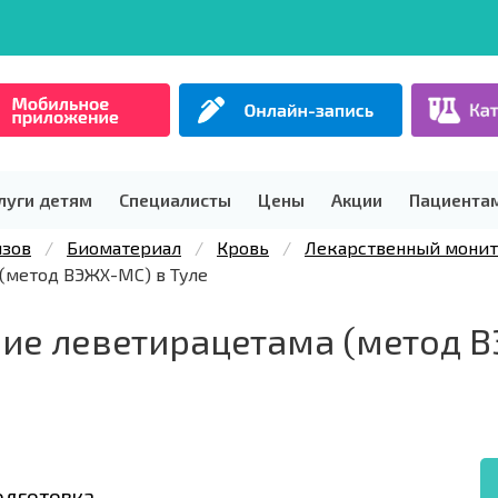
луги детям
Специалисты
Цены
Акции
Пациента
изов
Биоматериал
Кровь
Лекарственный мони
(метод ВЭЖХ-МС) в Туле
ие леветирацетама (метод В
одготовка