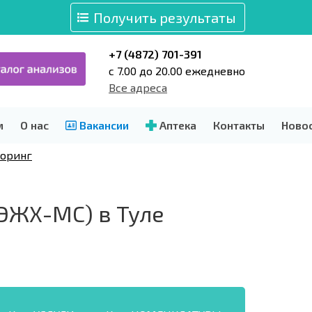
Получить результаты
+7 (4872) 701-391
c 7.00 до 20.00 ежедневно
Все адреса
м
О нас
Вакансии
Аптека
Контакты
Ново
торинг
ЭЖХ-МС) в Туле