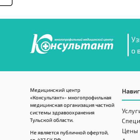
Уз
о 
Медицинский центр
Нави
«Консультант»- многопрофильная
медицинская организация частной
Услуг
системы здравоохранения
Тульской области.
Спец
Цены
Не является публичной офертой,
ст. 437 ГК РФ