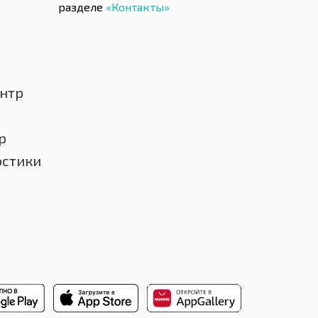
разделе
«Контакты»
нтр
р
остики