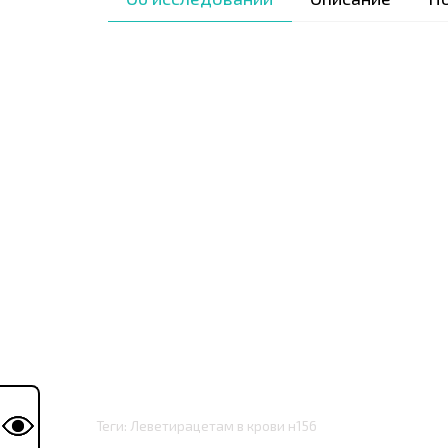
Теги: Леветирацетам в крови н156