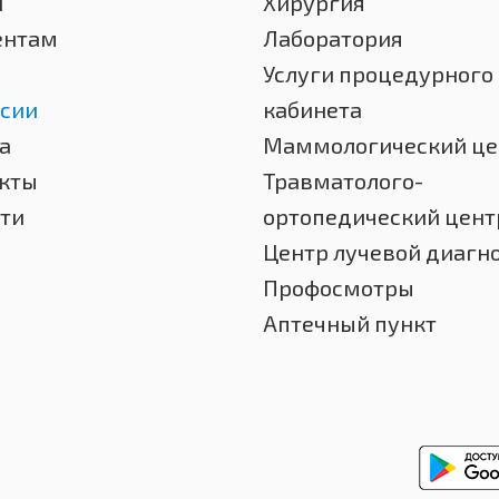
и
Хирургия
ентам
Лаборатория
Услуги процедурного
сии
кабинета
а
Маммологический це
кты
Травматолого-
ти
ортопедический цент
Центр лучевой диагн
Профосмотры
Аптечный пункт