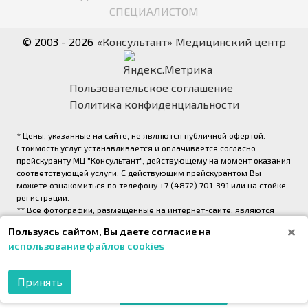
СПЕЦИАЛИСТОМ
© 2003 - 2026
«Консультант» Медицинский центр
Пользовательское соглашение
Политика конфиденциальности
* Цены, указанные на сайте, не являются публичной офертой.
Стоимость услуг устанавливается и оплачивается согласно
прейскуранту МЦ "Консультант", действующему на момент оказания
соответствующей услуги. С действующим прейскурантом Вы
можете ознакомиться по телефону +7 (4872) 701-391 или на стойке
регистрации.
** Все фотографии, размещенные на интернет-сайте, являются
авторскими и выполнены фотографом медицинского центра
Пользуясь сайтом, Вы даете согласие на
«Консультант» (правообладатель ООО «Медрейд»)
использование файлов cookies
2026,
Onpeak. Техническая поддержка проекта
Принять
МОБИЛЬНОЕ
ПРИЛОЖЕНИЕ