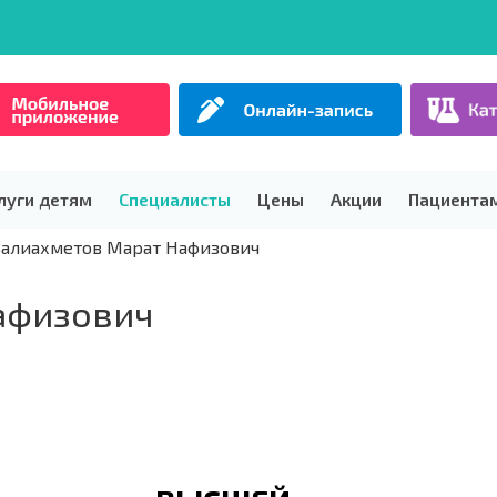
луги детям
Специалисты
Цены
Акции
Пациента
алиахметов Марат Нафизович
афизович