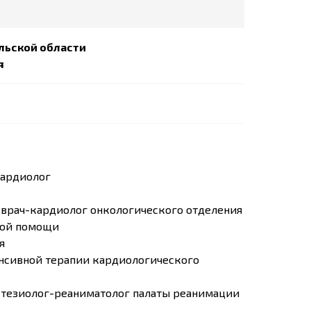
льской области
я
кардиолог
е, врач-кардиолог онкологического отделения
ской помощи
я
тенсивной терапии кардиологического
естезиолог-реаниматолог палаты реанимации