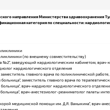
ского направления Министерства здравоохранения Ту
ификационная категория по специальности: кардиологи
поликлиники
поликлиники (по внешнему совместительству)
ица №2", заведующий кардиологическим кабинетом, врач-
рдиолог кардиологического отделения
ы", заместитель главного врача по поликлинической работ
я больница", заместитель главного врача по терапевтиче
ая больница", врач-кардиолог кардиологического отделени
я больница", врач-анестезиолог-реаниматолог палаты ин
скорой медицинской помощи им. Д.Я. Ваныкина", врач-ан
отделения