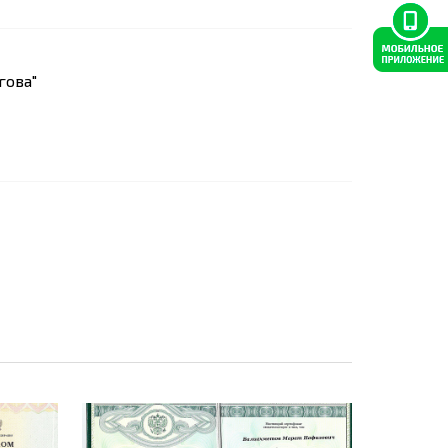
гова"