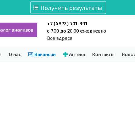
Получить результаты
+7 (4872) 701-391
c 7.00 до 20.00 ежедневно
Все адреса
м
О нас
Вакансии
Аптека
Контакты
Ново