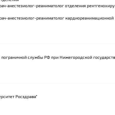
, врач-анестезиолог-реаниматолог отделения рентгенохи
, врач-анестезиолог-реаниматолог кардиореанимационной
 пограничной службы РФ при Нижегородской государст
рситет Росздрава"