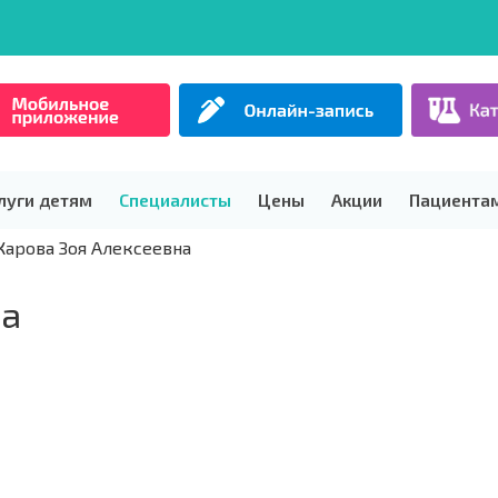
луги детям
Специалисты
Цены
Акции
Пациента
арова Зоя Алексеевна
на