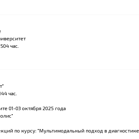
е
ниверситет
504 час.
т"
44 час.
те 01-03 октября 2025 года
полис"
ций по курсу: "Мультимодальный подход в диагностике