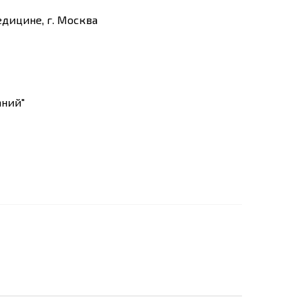
едицине, г. Москва
аний"