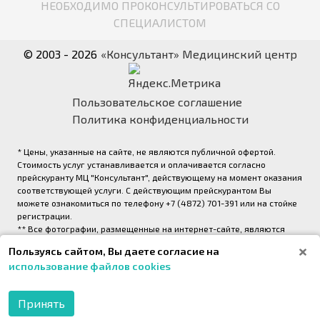
НЕОБХОДИМО ПРОКОНСУЛЬТИРОВАТЬСЯ СО
СПЕЦИАЛИСТОМ
© 2003 - 2026
«Консультант» Медицинский центр
Пользовательское соглашение
Политика конфиденциальности
* Цены, указанные на сайте, не являются публичной офертой.
Стоимость услуг устанавливается и оплачивается согласно
прейскуранту МЦ "Консультант", действующему на момент оказания
соответствующей услуги. С действующим прейскурантом Вы
можете ознакомиться по телефону +7 (4872) 701-391 или на стойке
регистрации.
** Все фотографии, размещенные на интернет-сайте, являются
авторскими и выполнены фотографом медицинского центра
Пользуясь сайтом, Вы даете согласие на
«Консультант» (правообладатель ООО «Медрейд»)
использование файлов cookies
2026,
Onpeak. Техническая поддержка проекта
Принять
МОБИЛЬНОЕ
ПРИЛОЖЕНИЕ