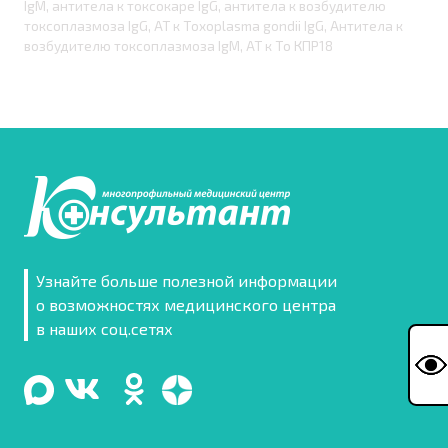
IgМ, антитела к токсокаре IgG, антитела к возбудителю
токсоплазмоза IgG, АТ к Тoxoplasma gondii IgG, Антитела к
возбудителю токсоплазмоза IgM, АТ к Тo КПР18
Узнайте больше полезной информации
о возможностях медицинского центра
в наших соц.сетях