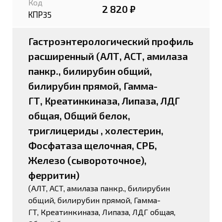
Код
2 820 ₽
КПР35
Гастроэнтерологический профиль
расширенный (АЛТ, АСТ, амилаза
панкр., билирубин общий,
билирубин прямой, Гамма-
ГТ, Креатинкиназа, Липаза, ЛДГ
общая, Общий белок,
триглицериды , холестерин,
Фосфатаза щелочная, СРБ,
Железо (сывороточное),
ферритин)
(АЛТ, АСТ, амилаза панкр., билирубин
общий, билирубин прямой, Гамма-
ГТ, Креатинкиназа, Липаза, ЛДГ общая,