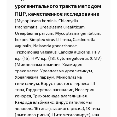
урогенитального тракта методом
ПЦР, качественное исследование
(Mycoplasma hominis, Chlamydia
trachomatis, Ureaplasma urealiticum,
Ureaplasma parvum, Mycoplasma genitalium,
herpes Simplex virus I,II типа, Gardnerella
vaginalis, Neisseria gonorrhoeae,
Trichomonas vaginalis, Candida albicans, HPV
в.р. (16), HPV в.р. (18), Cytomegalovirus (CMV)
(Микоплазма хоминис, Хламидия
трахоматис, Уреаплазма уреалитикум,
Уреаплазма парвум, Микоплазма
гениталиум, Вирус простого герпеса I,II
типа, Гарднерелла вагиналис, Нессерия
гонорея, Трихомонада влагалищная,
Кандида альбиканс, Вирус папилломы
человека 16типа (высокого риска), 18 типа
(высокого риска), Цитомегаловирус), кач.