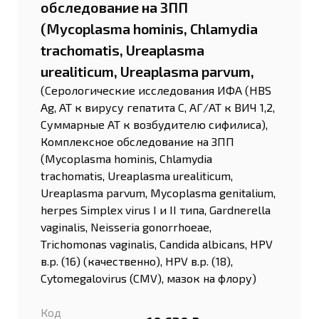
обследование на ЗПП
(Mycoplasma hominis, Chlamydia
trachomatis, Ureaplasma
urealiticum, Ureaplasma parvum,
(Серологические исследования ИФА (HBS
Ag, АТ к вирусу гепатита С, АГ/АТ к ВИЧ 1,2,
Суммарные АТ к возбудителю сифилиса),
Комплексное обследование на ЗПП
(Mycoplasma hominis, Chlamydia
trachomatis, Ureaplasma urealiticum,
Ureaplasma parvum, Mycoplasma genitalium,
herpes Simplex virus I и II типа, Gardnerella
vaginalis, Neisseria gonorrhoeae,
Trichomonas vaginalis, Candida albicans, HPV
в.р. (16) (качественно), HPV в.р. (18),
Cytomegalovirus (CMV), мазок на флору)
Код