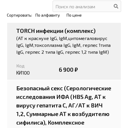
Сортировать:
По алфавиту
По цене
TORCH инфекции (комплекс)
(АТ к краснухе IgG, IgM,цитомегаловирус
IgG, IgM,токсоплазма IgG, IgM, герпес 1типа
IgG, герпес 2 типа IgG, герпес 1,2 типа IgМ)
Код
6 900 ₽
КИ100
Безопасный секс (Серологические
исследования ИФА (HBS Ag, АТ к
вирусу гепатита С, АГ/АТ к ВИЧ
1,2, Суммарные АТ к возбудителю
сифилиса), Комплексное