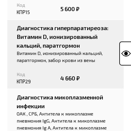
Код
5 600 ₽
КПР15
Диагностика гиперпаратиреоза:
Витамин D, ионизированный
кальций, паратгормон
Витамин D, ионизированный кальций,
паратгормон, забор крови из вены
Код
4 660 ₽
КПР29
Диагностика микоплазменной
инфекции
ОАК , СРБ, Антитела к микоплазме
пневмония IgG, Антитела к микоплазме
пневмония Ig А, Антитела к микоплазме