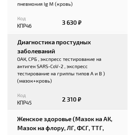
пневмония Ig М (кровь)
Код
3 630 ₽
КПР46
Диагностика простудных
заболеваний
ОАК, СРБ , экспресс тестирование на
антиген SARS-CoV-2 , экспресс
тестирование на гриппы типов А и В )
(мазок+кровь)
Код
2 310 ₽
КПР45
Женское здоровье (Мазок на АК,
Мазок на флору, ЛГ, ФСГ, ТТГ,