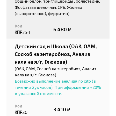
Общий белок, триглицериды , холестерин,
Фосфатаза щелочная, СРБ, Железо
(сывороточное), ферритин)
Код
6 480 ₽
КПР35-1
Детский сад и Школа (ОАК, ОАМ,
Соскоб на энтеробиоз, Анализ
кала на я/г, Глюкоза)
(ОАК, ОАМ, Соскоб на энтеробиоз, Анализ
кала на я/г, Глюкоза)
Возможно выполнение анализа по cito (в
течении 2ух часов). При оформлении +20%
к указанной стоимости.
Код
3 410 ₽
КПР20