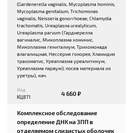
(Gardenerella vaginalis, Mycoplasma hominis,
Mycoplasma genitalium, Trichomonas
vaginalis, Neisseria gonorrhoeae, Chlamydia
trachomatis, Ureaplasna urealyticum,
Ureaplasma parvum (Гарднерелла
вагиналис, Микоплазма хоминис,
Микоплазма гениталиум, Трихомонада
влагалищная, Нессерия гонорея, Хламидия
трахоматис, Уреаплазма уреалитикум,
Уреаплазма парвум); посев материала из
уретры), кач.
Код
4 660 ₽
КЦ871
Комплексное обследование
определение ДНК на ЗПП в
отделяемом слизистых оболочек