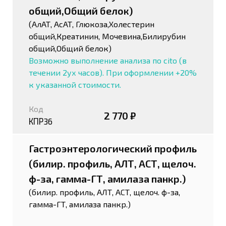
общий,Общий белок)
(АлАТ, АсАТ, Глюкоза,Холестерин
общий,Креатинин, Мочевина,Билирубин
общий,Общий белок)
Возможно выполнение анализа по cito (в
течении 2ух часов). При оформлении +20%
к указанной стоимости.
Код
2 770 ₽
КПР36
Гастроэнтерологический профиль
(билир. профиль, АЛТ, АСТ, щелоч.
ф-за, гамма-ГТ, амилаза панкр.)
(билир. профиль, АЛТ, АСТ, щелоч. ф-за,
гамма-ГТ, амилаза панкр.)