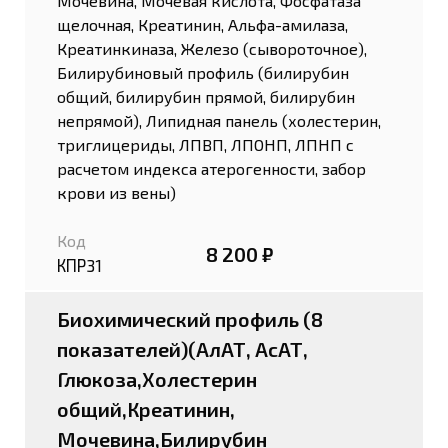
Мочевина, Мочевая кислота, Фосфатаза
щелочная, Креатинин, Альфа-амилаза,
Креатинкиназа, Железо (сывороточное),
Билирубиновый профиль (билирубин
общий, билирубин прямой, билирубин
непрямой), Липидная панель (холестерин,
триглицериды, ЛПВП, ЛПОНП, ЛПНП с
расчетом индекса атерогенности, забор
крови из вены)
Код
8 200 ₽
КПР31
Биохимический профиль (8
показателей)(АлАТ, АсАТ,
Глюкоза,Холестерин
общий,Креатинин,
Мочевина,Билирубин