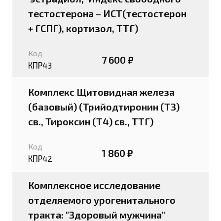
тестостерона – ИСТ(тестостерон
+ ГСПГ), кортизол, ТТГ)
Код
7 600 ₽
КПР43
Комплекс Щитовидная железа
(базовый) (Трийодтиронин (Т3)
св., Тироксин (Т4) св., ТТГ)
Код
1 860 ₽
КПР42
Комплексное исследование
отделяемого урогенитального
тракта: "Здоровый мужчина"