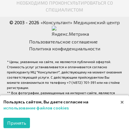
НЕОБХОДИМО ПРОКОНСУЛЬТИРОВАТЬСЯ СО
СПЕЦИАЛИСТОМ
© 2003 - 2026
«Консультант» Медицинский центр
Пользовательское соглашение
Политика конфиденциальности
* Цены, указанные на сайте, не являются публичной офертой.
Стоимость услуг устанавливается и оплачивается согласно
прейскуранту МЦ "Консультант", действующему на момент оказания
соответствующей услуги. С действующим прейскурантом Вы
можете ознакомиться по телефону +7 (4872) 701-391 или на стойке
регистрации.
** Все фотографии, размещенные на интернет-сайте, являются
авторскими и выполнены фотографом медицинского центра
Пользуясь сайтом, Вы даете согласие на
«Консультант» (правообладатель ООО «Медрейд»)
использование файлов cookies
2026,
Onpeak. Техническая поддержка проекта
Принять
МОБИЛЬНОЕ
ПРИЛОЖЕНИЕ