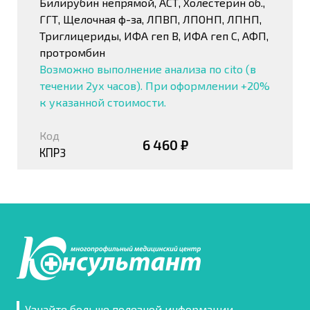
Билирубин непрямой, АСТ, Холестерин об.,
ГГТ, Щелочная ф-за, ЛПВП, ЛПОНП, ЛПНП,
Триглицериды, ИФА геп В, ИФА геп С, АФП,
протромбин
Возможно выполнение анализа по cito (в
течении 2ух часов). При оформлении +20%
к указанной стоимости.
Код
6 460 ₽
КПР3
Узнайте больше полезной информации