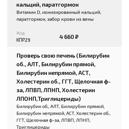
кальций, паратгормон
Витамин D, ионизированный кальций,
паратгормон, забор крови из вены
Код
4 660 ₽
КПР29
Проверь свою печень (Билирубин
об., АЛТ, Билирубин прямой,
Билирубин непрямой, АСТ,
Холестерин об., ГГТ, Щелочная ф-
за, ЛПВП, ЛПНП, Холестерин
ЛПОНП,Триглицериды)
Билирубин об., АЛТ, Билирубин прямой,
Билирубин непрямой, АСТ, Холестерин об.,
ГГТ, Щелочная ф-за, ЛПВП, ЛПНП,
Триглицериды