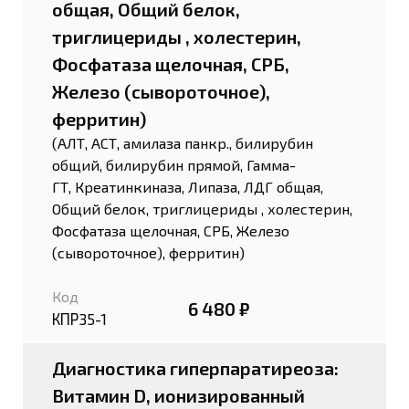
общая, Общий белок,
триглицериды , холестерин,
Фосфатаза щелочная, СРБ,
Железо (сывороточное),
ферритин)
(АЛТ, АСТ, амилаза панкр., билирубин
общий, билирубин прямой, Гамма-
ГТ, Креатинкиназа, Липаза, ЛДГ общая,
Общий белок, триглицериды , холестерин,
Фосфатаза щелочная, СРБ, Железо
(сывороточное), ферритин)
Код
6 480 ₽
КПР35-1
Диагностика гиперпаратиреоза:
Витамин D, ионизированный