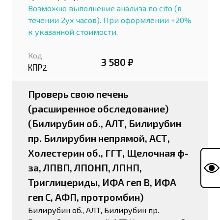
Возможно выполнение анализа по cito (в
течении 2ух часов). При оформлении +20%
к указанной стоимости.
Код
3 580 ₽
КПР2
Проверь свою печень
(расширенное обследование)
(Билирубин об., АЛТ, Билирубин
пр. Билирубин непрямой, АСТ,
Холестерин об., ГГТ, Щелочная ф-
за, ЛПВП, ЛПОНП, ЛПНП,
Триглицериды, ИФА геп В, ИФА
геп С, АФП, протромбин)
Билирубин об., АЛТ, Билирубин пр.