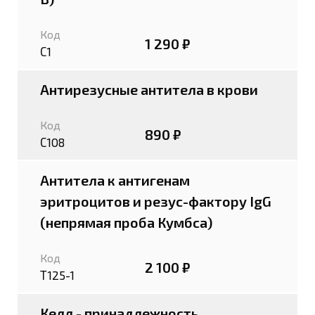
Код
1 290 ₽
С1
Антирезусные антитела в крови
Код
890 ₽
С108
Антитела к антигенам
эритроцитов и резус-фактору IgG
(непрямая проба Кумбса)
Код
2 100 ₽
Т125-1
Келл - принадлежность