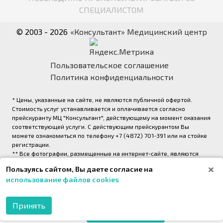
СПЕЦИАЛИСТОМ
© 2003 - 2026
«Консультант» Медицинский центр
Пользовательское соглашение
Политика конфиденциальности
* Цены, указанные на сайте, не являются публичной офертой.
Стоимость услуг устанавливается и оплачивается согласно
прейскуранту МЦ "Консультант", действующему на момент оказания
соответствующей услуги. С действующим прейскурантом Вы
можете ознакомиться по телефону +7 (4872) 701-391 или на стойке
регистрации.
** Все фотографии, размещенные на интернет-сайте, являются
авторскими и выполнены фотографом медицинского центра
Пользуясь сайтом, Вы даете согласие на
«Консультант» (правообладатель ООО «Медрейд»)
использование файлов cookies
2026,
Onpeak. Техническая поддержка проекта
Принять
МОБИЛЬНОЕ
ПРИЛОЖЕНИЕ