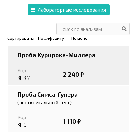
Лабораторные исследования
Сортировать:
По алфавиту
По цене
Проба Курцрока-Миллера
Код
2 240 ₽
КПКМ
Проба Симса-Гунера
(посткоитальный тест)
Код
1 110 ₽
КПСГ