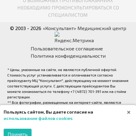
О ВОЗМОЖНЫХ ПРОТИВОПОКАЗАНИЯХ
НЕОБХОДИМО ПРОКОНСУЛЬТИРОВАТЬСЯ СО
СПЕЦИАЛИСТОМ
© 2003 - 2026
«Консультант» Медицинский центр
Пользовательское соглашение
Политика конфиденциальности
* Цены, указанные на сайте, не являются публичной офертой.
Стоимость услуг устанавливается и оплачивается согласно
прейскуранту МЦ "Консультант", действующему на момент оказания
соответствующей услуги. С действующим прейскурантом Вы
можете ознакомиться по телефону +7 (4872) 701-391 или на стойке
регистрации.
** Все фотографии, размещенные на интернет-сайте, являются
авторскими и выполнены фотографом медицинского центра
Пользуясь сайтом, Вы даете согласие на
«Консультант» (правообладатель ООО «Медрейд»)
использование файлов cookies
2026,
Onpeak. Техническая поддержка проекта
Принять
МОБИЛЬНОЕ