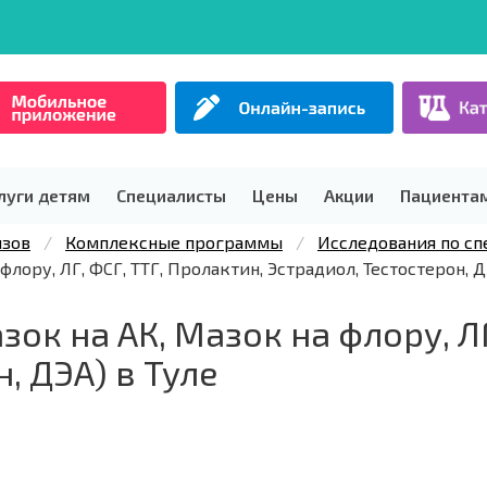
луги детям
Специалисты
Цены
Акции
Пациента
изов
Комплексные программы
Исследования по с
лору, ЛГ, ФСГ, ТТГ, Пролактин, Эстрадиол, Тестостерон, Д
ок на АК, Мазок на флору, ЛГ
, ДЭА) в Туле