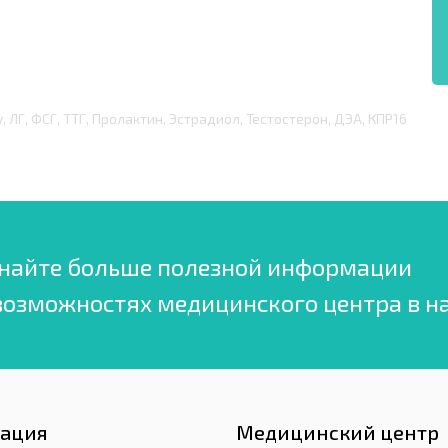
, ЛГ, ФСГ, ТТГ, Пролактин, Эстрадиол, Тестостерон, ДЭА, КПР16
найте больше полезной информации
возможностях медицинского центра в н
гация
Медицинский центр