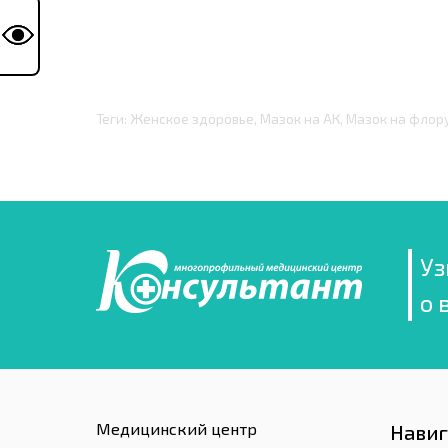
Теги: Женское здоровье, Мазок на АК, Мазок на флору
Уз
о 
Медицинский центр
Нави