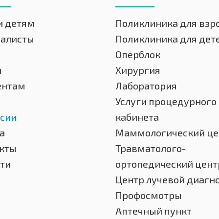
и детям
Поликлиника для взр
иалисты
Поликлиника для дет
Оперблок
и
Хирургия
ентам
Лаборатория
Услуги процедурного
сии
кабинета
а
Маммологический це
кты
Травматолого-
ти
ортопедический цент
Центр лучевой диагн
Профосмотры
Аптечный пункт