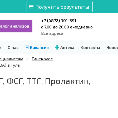
Получить результаты
+7 (4872) 701-391
c 7.00 до 20.00 ежедневно
Все адреса
м
О нас
Вакансии
Аптека
Контакты
Ново
пециалистам
Гинеколог
ЭА) в Туле
, ФСГ, ТТГ, Пролактин,