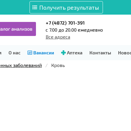
Получить результаты
+7 (4872) 701-391
c 7.00 до 20.00 ежедневно
Все адреса
м
О нас
Вакансии
Аптека
Контакты
Ново
нных заболеваний
Кровь