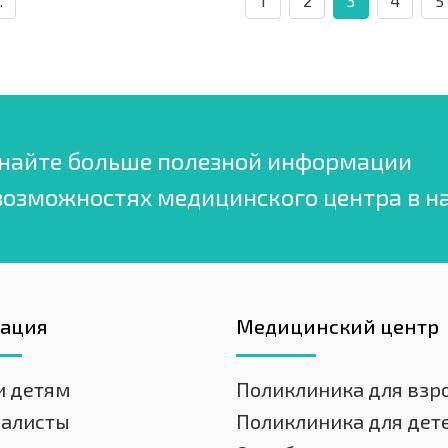
.
1
2
3
4
5
найте больше полезной информации
возможностях медицинского центра в н
гация
Медицинский центр
и детям
Поликлиника для взр
иалисты
Поликлиника для дет