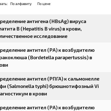
вать:
По алфавиту
По цене
ределение антигена (HBsAg) вируса
патита B (Hepatitis B virus) в крови,
личественное исследование
ределение антител (РА) к возбудителю
ракоклюша (Bordetella parapertussis) в
ови
ределение антител (РПГА) к сальмонелле
фи (Salmonella typhi) брюшнотифозный Vi
агностикум в крови
ределение антител (РА) к возбудителю