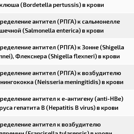
клюша (Bordetella pertussis) в крови
ределение антител (РПГА) к сальмонелле
шечной (Salmonella enterica) в крови
ределение антител (РПГА) к Зонне (Shigella
nnei), Флекснера (Shigella flexneri) в крови
ределение антител (РПГА) к возбудителю
нингококка (Neisseria meningitidis) в крови
ределение антител к e-антигену (anti-HBe)
руса гепатита B (Hepatitis B virus) в крови
ределение антител к возбудителю
ляремии (Francisella tularensis) в крови