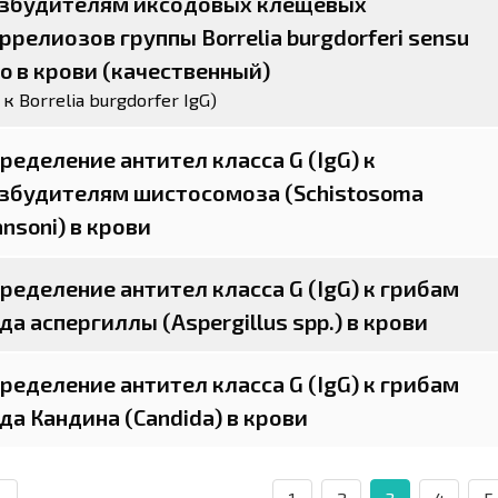
збудителям иксодовых клещевых
ррелиозов группы Borrelia burgdorferi sensu
to в крови (качественный)
 к Borrelia burgdorfer IgG)
ределение антител класса G (IgG) к
збудителям шистосомоза (Schistosoma
nsoni) в крови
ределение антител класса G (IgG) к грибам
да аспергиллы (Aspergillus spp.) в крови
ределение антител класса G (IgG) к грибам
да Кандина (Candida) в крови