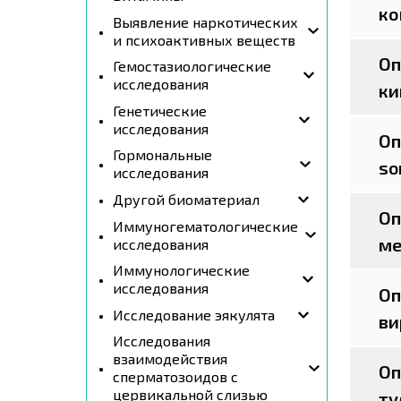
ко
Выявление наркотических
и психоактивных веществ
Оп
Гемостазиологические
исследования
ки
Генетические
исследования
Оп
Гормональные
so
исследования
Другой биоматериал
Оп
Иммуногематологические
ме
исследования
Иммунологические
исследования
Оп
Исследование эякулята
ви
Исследования
взаимодействия
Оп
сперматозоидов с
цервикальной слизью
ту