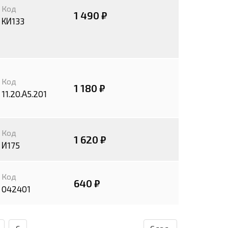
Код
1 490 ₽
КИ133
Код
1 180 ₽
11.20.А5.201
Код
1 620 ₽
И175
Код
640 ₽
042401