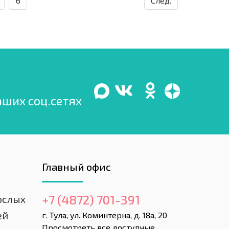
6
След.
аших соц.сетях
Главный офис
+7 (4872) 701-391
ослых
ей
г. Тула, ул. Коминтерна, д. 18а, 20
Просмотреть все доступные