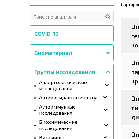
Сортиро
Оп
COVID-19
ге
ко
Биоматериал
Оп
па
Группы исследования
кр
Аллергологические
исследования
Антиоксидантный статус
Оп
Аутоиммунные
ти
исследования
ди
Биохимические
исследования
Оп
Витамины