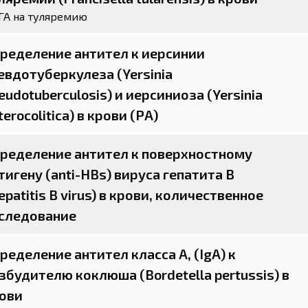
ГА на туляремию
ределение антител к иерсинии
евдотуберкулеза (Yersinia
eudotuberculosis) и иерсиниоза (Yersinia
terocolitica) в крови (РА)
ределение антител к поверхностному
тигену (anti-HBs) вируса гепатита B
epatitis B virus) в крови, количественное
следование
ределение антител класса A, (IgA) к
збудителю коклюша (Bordetella pertussis) в
ови