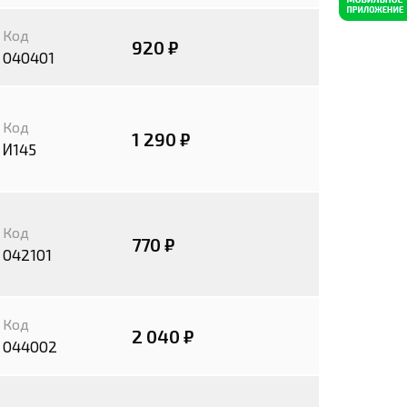
Код
920 ₽
040401
Код
1 290 ₽
И145
Код
770 ₽
042101
Код
2 040 ₽
044002