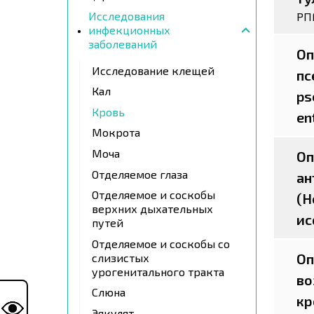
Исследования
РП
инфекционных
заболеваний
Оп
Исследование клещей
пс
Кал
ps
Кровь
en
Мокрота
Моча
Оп
Отделяемое глаза
ан
Отделяемое и соскобы
(H
верхних дыхательных
ис
путей
Отделяемое и соскобы со
Оп
слизистых
урогенитального тракта
во
Слюна
кр
Эякулят