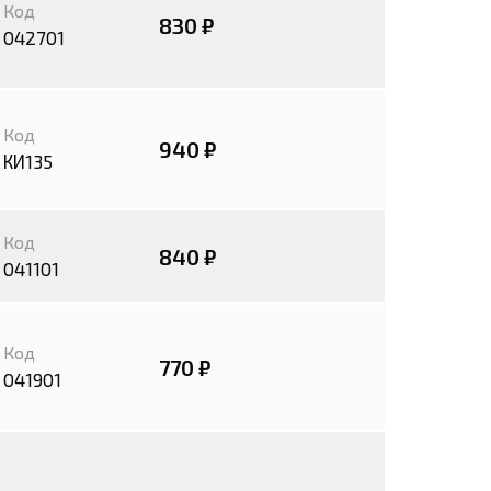
Код
830 ₽
042701
Код
940 ₽
КИ135
Код
840 ₽
041101
Код
770 ₽
041901