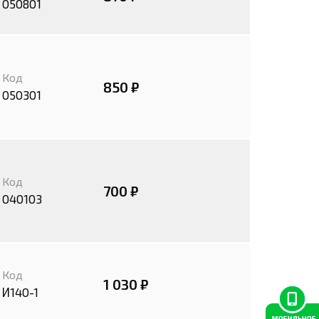
050801
Код
850 ₽
050301
Код
700 ₽
040103
Код
1 030 ₽
И140-1