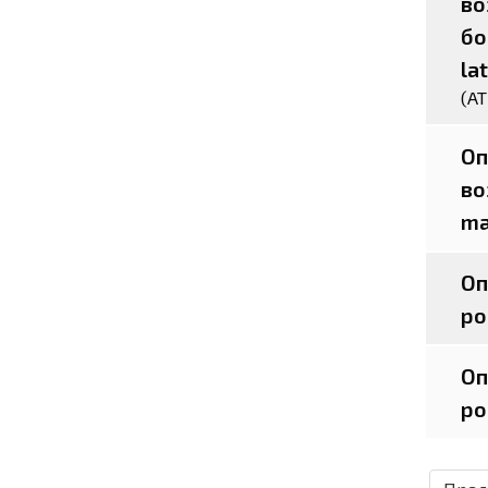
во
бо
la
(АТ
Оп
во
ma
Оп
ро
Оп
ро