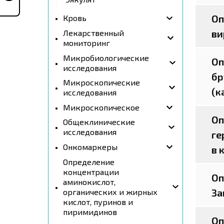
Оп
Кровь
ви
Лекарственный
мониторинг
Микробиологические
Оп
исследования
бр
Микроскопические
(к
исследования
Микроскопическое
Оп
Общеклинические
исследования
ге
Онкомаркеры
в 
Определение
концентрации
Оп
аминокислот,
За
органических и жирных
кислот, пуринов и
пиримидинов
Оп