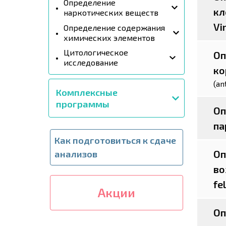
Определение
кл
наркотических веществ
Vi
Определение содержания
химических элементов
Цитологическое
Оп
исследование
ко
(an
Комплексные
программы
Оп
па
Как подготовиться к сдаче
Оп
анализов
во
fe
Акции
Оп