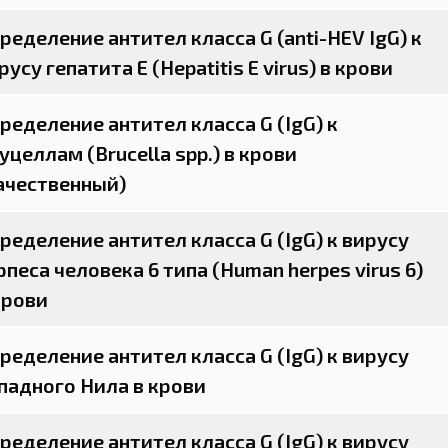
ределение антител класса G (anti-HEV IgG) к
русу гепатита Е (Hepatitis E virus) в крови
ределение антител класса G (IgG) к
уцеллам (Brucella spp.) в крови
ачественный)
ределение антител класса G (IgG) к вирусу
рпеса человека 6 типа (Human herpes virus 6)
крови
ределение антител класса G (IgG) к вирусу
падного Нила в крови
ределение антител класса G (IgG) к вирусу