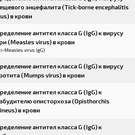
ещевого энцефалита (Tick-borne encephalitis
rus) в крови
ределение антител класса G (IgG) к вирусу
ри (Measles virus) в крови
ti-Measles virus IgG)
ределение антител класса G (IgG) к вирусу
ротита (Mumps virus) в крови
ределение антител класса G (IgG) к
збудителю описторхоза (Opisthorchis
lineus) в крови
ределение антител класса G (IgG) к